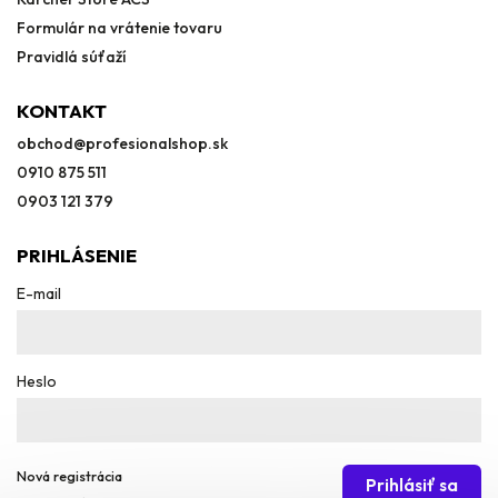
Formulár na vrátenie tovaru
Pravidlá súťaží
KONTAKT
obchod
@
profesionalshop.sk
0910 875 511
0903 121 379
PRIHLÁSENIE
E-mail
Heslo
Nová registrácia
Prihlásiť sa