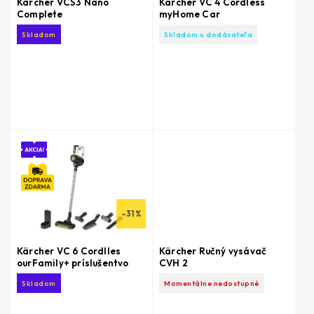
Kärcher VCS3 Nano
Kärcher VC 4 Cordless
Complete
myHome Car
Skladom
Skladom u dodávateľa
–31 %
Kärcher VC 6 Cordlles
Kärcher Ručný vysávač
ourFamily+ príslušentvo
CVH 2
Skladom
Momentálne nedostupné