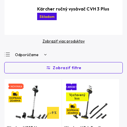
Kärcher ručný vysávač CVH 3 Plus
Skladom
Zobraziť viac produktov
Odporúčame
Najlacnejšie
Najdrahšie
Najpredávanejšie
NOVINKA
Abecedne
Vystavený
kus
–9 %