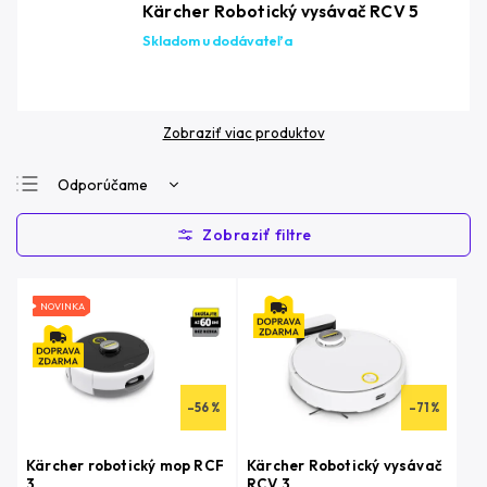
Kärcher Robotický vysávač RCV 5
Skladom u dodávateľa
Zobraziť viac produktov
Odporúčame
Najlacnejšie
Najdrahšie
Najpredávanejšie
NOVINKA
Abecedne
–56 %
–71 %
Kärcher robotický mop RCF
Kärcher Robotický vysávač
3
RCV 3