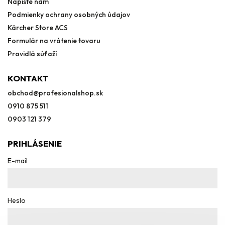
Napíšte nám
Podmienky ochrany osobných údajov
Kärcher Store ACS
Formulár na vrátenie tovaru
Pravidlá súťaží
KONTAKT
obchod
@
profesionalshop.sk
0910 875 511
0903 121 379
PRIHLÁSENIE
E-mail
Heslo