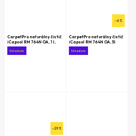
–6 %
CarpetPro naturálny čistič
CarpetPro naturálny čistič
iCapsol RM 764N OA, 1 l,
iCapsol RM 764N OA, 5l
Skladom
Skladom
–29 %