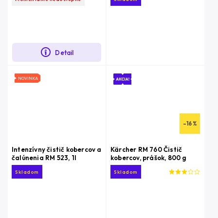
Detail
NOVINKA
–16 %
Intenzívny čistič kobercov a
Kärcher RM 760 Čistič
čalúnenia RM 523, 1l
kobercov, prášok, 800 g
Skladom
Skladom