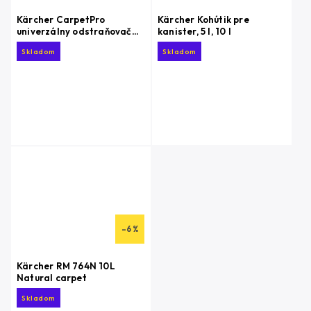
Kärcher CarpetPro
Kärcher Kohútik pre
univerzálny odstraňovač
kanister, 5 l, 10 l
fľakov RM 769, 500ml
Skladom
Skladom
–6 %
Kärcher RM 764N 10L
Natural carpet
Skladom