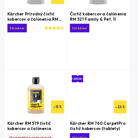
Kärcher Prírodný čistič
Čistič kobercov a čalúnenia
kobercov a čalúnenia RM
RM 521 Family & Pet, 1l
519 N
Skladom
Skladom
–15 %
–26 %
Kärcher RM 519 čistič
Kärcher RM 760 CarpetPro
kobercov a čalúnenia
čistič kobercov (tablety)
balenie 1l
Momentálne nedostupné
Skladom