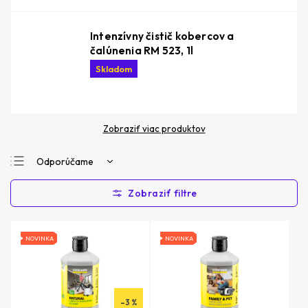
Intenzívny čistič kobercov a
čalúnenia RM 523, 1l
Skladom
Zobraziť viac produktov
Odporúčame
Najlacnejšie
Najdrahšie
Najpredávanejšie
NOVINKA
NOVINKA
Abecedne
–3 %