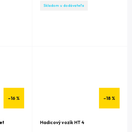
Skladom u dodávateľa
–16 %
–18 %
et
Hadicový vozík HT 4