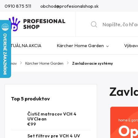
0910 875 511
obchod@profesionalshop.sk
AKTUÁLNA AKCIA
Kärcher Home Garden
Výbava
Domov
/
Kärcher Home Garden
/
Zavlažovacie systémy
Zavl
Top 5 produktov
Čistič matracov VCH 4
UVClean
€99
Set filtrov pre VCH 4 UV