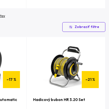
ktov
–17 %
–21 %
Automatic
Hadicový bubon HR 3.20 Set