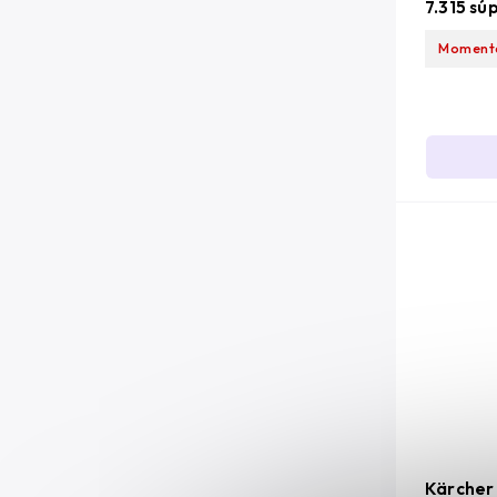
7.315 sú
Momentá
Kärcher