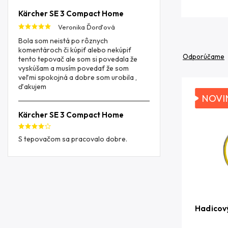
Kärcher SE 3 Compact Home
Veronika Ďorďová
Bola som neistá po rôznych
komentároch či kúpiť alebo nekúpiť
Odporúčame
tento tepovač ale som si povedala že
vyskúšam a musím povedať že som
veľmi spokojná a dobre som urobila ,
ďakujem
NOVI
Kärcher SE 3 Compact Home
S tepovačom sa pracovalo dobre.
Hadicov