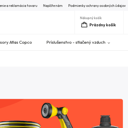
enie a reklamácia tovaru
Napíšte nám
Podmienky ochrany osobných údajov
Nákupný košík
Prázdny košík
ory Atlas Copco
Príslušenstvo - stlačený vzduch
V