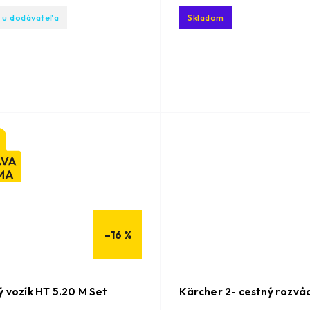
 u dodávateľa
Skladom
–16 %
 vozík HT 5.20 M Set
Kärcher 2- cestný rozvá