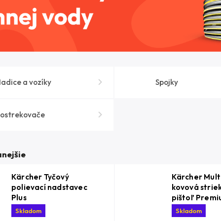
adice a vozíky
Spojky
ostrekovače
nejšie
Kärcher Tyčový
Kärcher Mult
polievací nadstavec
kovová strie
Plus
pištoľ Prem
Skladom
Skladom