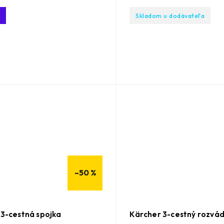
Skladom u dodávateľa
–50 %
 3-cestná spojka
Kärcher 3-cestný rozvá