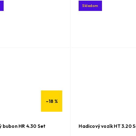
Skladom
–18 %
ý bubon HR 4.30 Set
Hadicový vozík HT 3.20 S