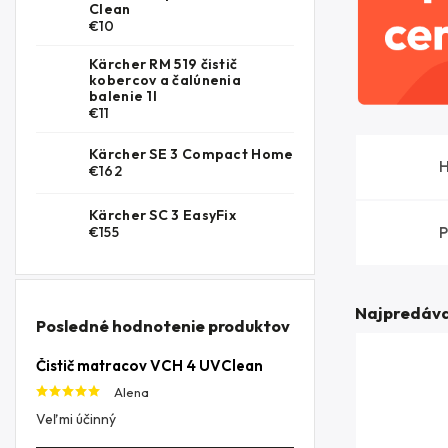
Clean
€10
Kärcher RM 519 čistič
kobercov a čalúnenia
balenie 1l
€11
Kärcher SE 3 Compact Home
H
€162
Kärcher SC 3 EasyFix
P
€155
Najpredáva
Posledné hodnotenie produktov
Čistič matracov VCH 4 UVClean
Alena
Veľmi účinný