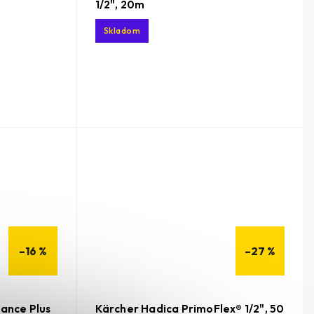
1/2", 20m
Skladom
–16 %
–27 %
ance Plus
Kärcher Hadica PrimoFlex® 1/2", 50