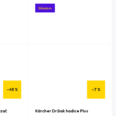
Skladom
–45 %
–7 %
dzač
Kärcher Držiak hadice Plus