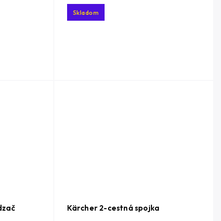
Skladom
dzač
Kärcher 2-cestná spojka