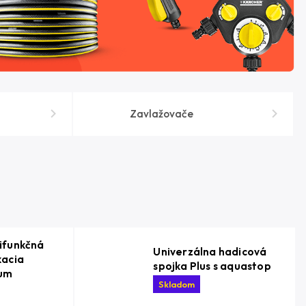
Zavlažovače
ifunkčná
Univerzálna hadicová
kacia
spojka Plus s aquastop
ium
Skladom