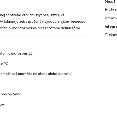
Max. t
Hlučno
j spotrebe vzduchu (vysokej, nízkej či
Hmotn
. Ovládanie je zabezpečené najmodernejšou riadiacou
Integr
prístup, monitorovanie a bezdrôtové aktualizácie.
Tlako
entom a motorom IE3
46 °C
v (možnosť montáže na stenu alebo do rohu)
tronikon Nano
uje