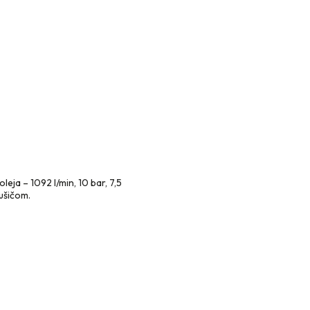
ja – 1092 l/min, 10 bar, 7,5
ušičom.