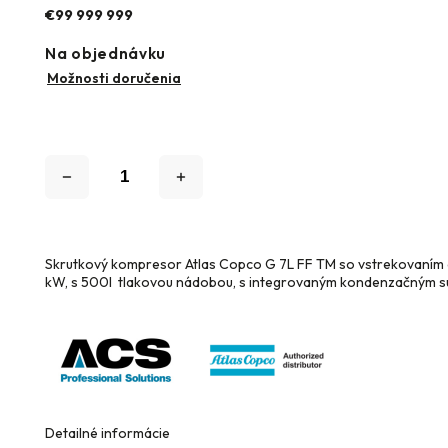
€99 999 999
Na objednávku
Možnosti doručenia
Skrutkový kompresor Atlas Copco G 7L FF TM so vstrekovaním ole
kW, s 500l tlakovou nádobou, s integrovaným kondenzačným s
Detailné informácie