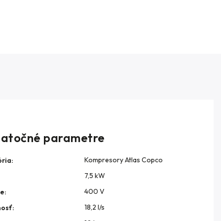
atočné parametre
Kompresory Atlas Copco
ria
:
7,5 kW
:
400 V
ie
:
18,2 l/s
nosť
: