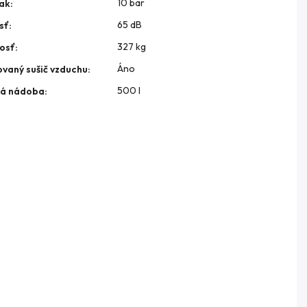
10 bar
lak
:
65 dB
sť
:
327 kg
osť
:
Áno
ovaný sušič vzduchu
:
500 l
vá nádoba
: