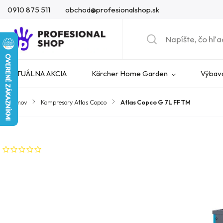
0910 875 511
obchod@profesionalshop.sk
AKTUÁLNA AKCIA
Kärcher Home Garden
Výbava
Domov
/
Kompresory Atlas Copco
/
Atlas Copco G 7L FF TM
Značka:
Atlas Copco
Neohodnotené