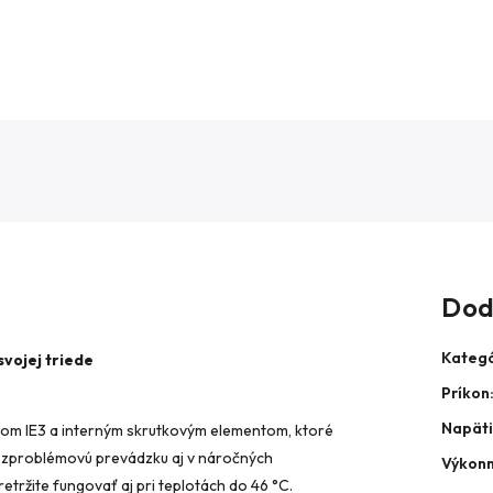
Dod
Kategó
vojej triede
Príkon
Napät
om IE3 a interným skrutkovým elementom, ktoré
ezproblémovú prevádzku aj v náročných
Výkon
ržite fungovať aj pri teplotách do 46 °C.