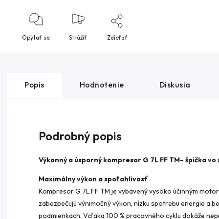
Opýtať sa
Strážiť
Zdieľať
Popis
Hodnotenie
Diskusia
Podrobný popis
Výkonný a úsporný kompresor G 7L FF TM– špička vo s
Maximálny výkon a spoľahlivosť
Kompresor G 7L FF TM je vybavený vysoko účinným motor
zabezpečujú výnimočný výkon, nízku spotrebu energie a b
podmienkach. Vďaka 100 % pracovného cyklu dokáže nepret