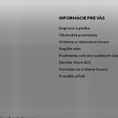
INFORMÁCIE PRE VÁS
Doprava a platba
Obchodné podmienky
Vrátenie a reklamácia tovaru
Napíšte nám
Podmienky ochrany osobných úda
Kärcher Store ACS
Formulár na vrátenie tovaru
Pravidlá súťaží