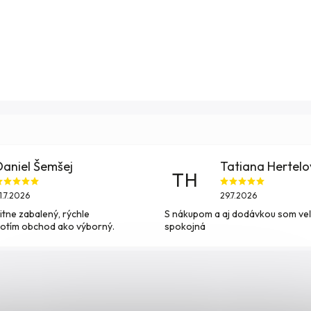
Daniel Šemšej
Tatiana Hertel
TH
1.7.2026
29.7.2026
itne zabalený, rýchle
S nákupom a aj dodávkou som ve
otím obchod ako výborný.
spokojná