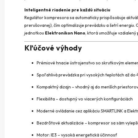
Inteligentné riadenie pre každú situáciu
Regulátor kompresora sa automaticky prispôsobuje aktuálne
prerušovanej), čím optimalizuje prevádzku a šetrí energiu
jednotkou
Elektronikon Nano
, ktorá umožňuje vzdialený 
Kľúčové výhody
Prémiové hnacie ústrojenstvo so skrutkovým elem
Spoľahlivá prevádzka pri vysokých teplotách až do 
Kompaktný dizajn – vhodný aj do menších priestoro
Flexibilita – dostupný vo viacerých konfiguráciách
Moderné ovládanie cez aplikáciu SMARTLINK a Elek
Bezdrôtové aktualizácie – kompresor sa sám vylepš
Motor: IE3 – vysoká energetická účinnosť