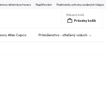
enie a reklamácia tovaru
Napíšte nám
Podmienky ochrany osobných údajov
Nákupný košík
Prázdny košík
ory Atlas Copco
Príslušenstvo - stlačený vzduch
V