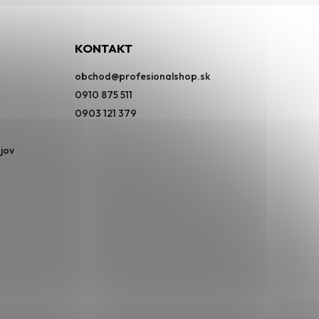
KONTAKT
obchod
@
profesionalshop.sk
0910 875 511
0903 121 379
jov