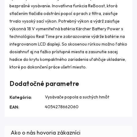
bezprašné vysávanie. Inovatívna funkcia ReBoost, ktorá
stlačením tlačidla odstráni popol a prach z filtra, zaisťuje
trvalo vysoký sací výkon. Potrebný výkon a výdrž zaisťuje
výkonná 18 V vymeniteľná batéria Kärcher Battery Power s
technológiou Real Time pre zobrazovanie výdrže batérie na
integrovanom LCD displeji. So skosenou rúrkou možno ľahko
dosiahnuť aj na ťažko prístupné miesta a zasunutie sacej
hadice do krytu kompaktného zariadenia uľahčuje ukladanie,
ktoré po dokončení práce ušetrí miesto.
Dodatočné parametre
Vysávače popola a suchých hmôt
Kategória
:
4054278662060
EAN
: