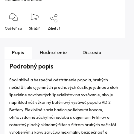
Opýtať sa
Strážiť
Zdieľať
Popis
Hodnotenie
Diskusia
Podrobný popis
Spoľahlivé a bezpečné odstránenie popola, hrubých
nečistôt, ale aj jemných prachových častíc je jednou z úloh
špeciálne navrhnutých špecialistov na vysávanie, ako je
napríklad náš výkonný batériový vysávač popola AD 2
Battery. Flexibilná sacia hadica potiahnutá kovom,
ohňovzdorná záchytná nádoba s objemom 14 litrov a
robustný plochý skladaný filter s filtrom hrubých nečistôt
vyrobeným z kovu zaručujú maximálnu bezpečnosť a