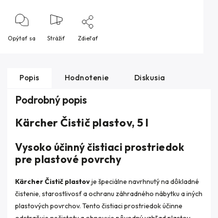
Opýtať sa
Strážiť
Zdieľať
Popis
Hodnotenie
Diskusia
Podrobný popis
Kärcher Čistič plastov, 5 l
Vysoko účinný čistiaci prostriedok
pre plastové povrchy
Kärcher Čistič plastov
je špeciálne navrhnutý na dôkladné
čistenie, starostlivosť a ochranu záhradného nábytku a iných
plastových povrchov. Tento čistiaci prostriedok účinne
odstraňuje nečistoty a obnovuje pôvodný vzhľad plastov.