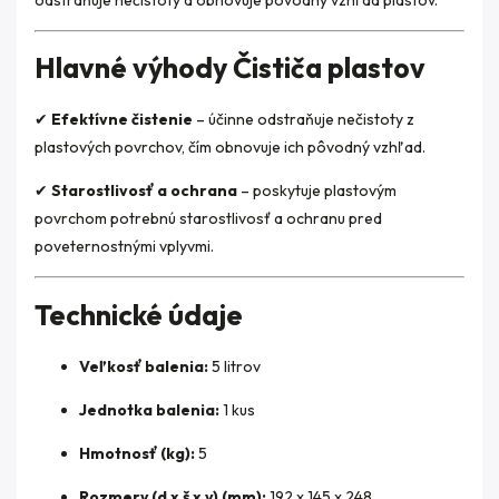
Hlavné výhody Čističa plastov
✔
Efektívne čistenie
– účinne odstraňuje nečistoty z
plastových povrchov, čím obnovuje ich pôvodný vzhľad.
✔
Starostlivosť a ochrana
– poskytuje plastovým
povrchom potrebnú starostlivosť a ochranu pred
poveternostnými vplyvmi.
Technické údaje
Veľkosť balenia:
5 litrov
Jednotka balenia:
1 kus
Hmotnosť (kg):
5
Rozmery (d x š x v) (mm):
192 x 145 x 248