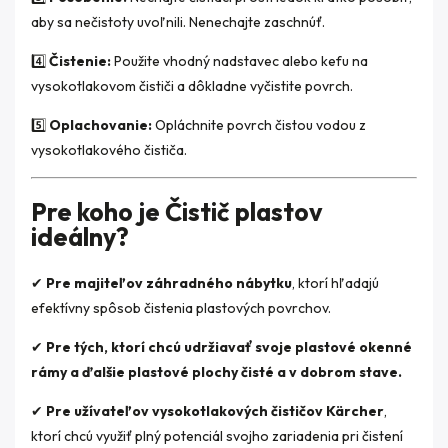
aby sa nečistoty uvoľnili. Nenechajte zaschnúť.
4️⃣
Čistenie:
Použite vhodný nadstavec alebo kefu na
vysokotlakovom čističi a dôkladne vyčistite povrch.
5️⃣
Oplachovanie:
Opláchnite povrch čistou vodou z
vysokotlakového čističa.
Pre koho je Čistič plastov
ideálny?
✔
Pre majiteľov záhradného nábytku
, ktorí hľadajú
efektívny spôsob čistenia plastových povrchov.
✔
Pre tých, ktorí chcú udržiavať svoje plastové okenné
rámy a ďalšie plastové plochy čisté a v dobrom stave.
✔
Pre užívateľov vysokotlakových čističov Kärcher
,
ktorí chcú využiť plný potenciál svojho zariadenia pri čistení