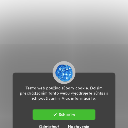
Tento web používa súbory cookie. Ďalším
prechádzaním tohto webu vyjadrujete súhlas s
ich používaním. Viac informácií
tu
.
Súhlasím
Copyright 2026
Profesionalshop.sk
. Všetky práva vyhradené.
Odmietnuť
Nastavenie
Vytvořil
Shoptet
| Design
Shoptak.cz