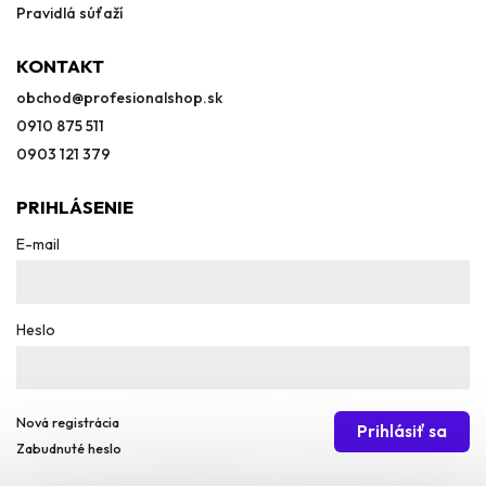
Pravidlá súťaží
KONTAKT
obchod
@
profesionalshop.sk
0910 875 511
0903 121 379
PRIHLÁSENIE
E-mail
Heslo
Nová registrácia
Prihlásiť sa
Zabudnuté heslo