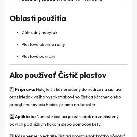
Oblasti použitia
Záhradný nábytok
Plastové okenné rámy
Plastové povrchy
Ako používať Čistič plastov
1️⃣
Príprava:
Nalejte čistič neriedený do nádrže na čistiaci
prostriedok vášho vysokotlakového čističa Kärcher alebo
pripojte nasávaciu hadicu priamo na kanister.
2️⃣
Aplikácia:
Naneste čistiaci prostriedok na znečistený
povrch pod nízkym tlakom alebo pomocou kefy.
3️⃣
Pôsobenie:
Nechajte čistiaci prostriedok krátko pôsobiť,