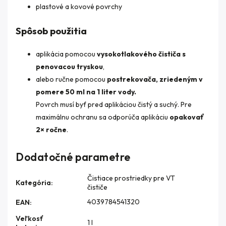
plastové a kovové povrchy
Spôsob použitia
aplikácia pomocou
vysokotlakového čističa s
penovacou tryskou
,
alebo ručne pomocou
postrekovača, zriedeným v
pomere 50 ml na 1 liter vody.
Povrch musí byť pred aplikáciou čistý a suchý. Pre
maximálnu ochranu sa odporúča aplikáciu
opakovať
2× ročne
.
Dodatočné parametre
Čistiace prostriedky pre VT
Kategória
:
čističe
4039784541320
EAN
:
Veľkosť
1 l