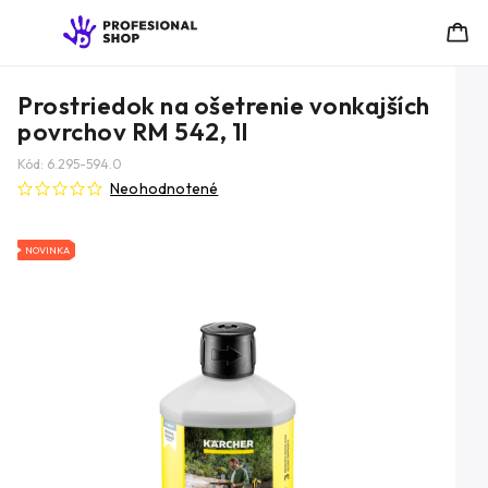
Prostriedok na ošetrenie vonkajších
povrchov RM 542, 1l
Kód:
6.295-594.0
Neohodnotené
NOVINKA