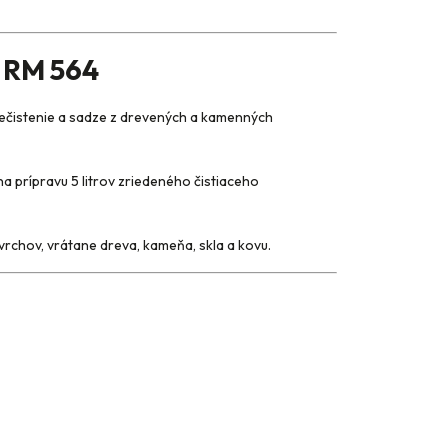
s RM 564
nečistenie a sadze z drevených a kamenných
a prípravu 5 litrov zriedeného čistiaceho
rchov, vrátane dreva, kameňa, skla a kovu.