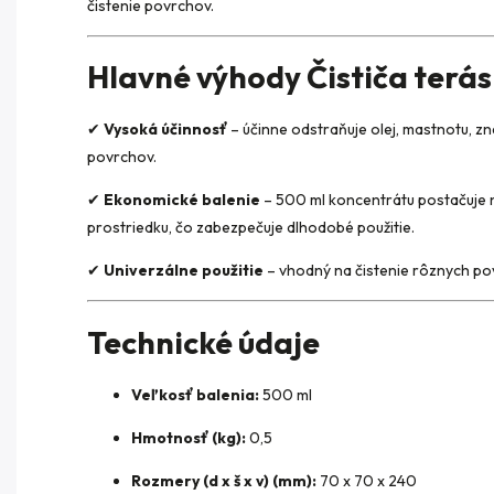
čistenie povrchov.
Hlavné výhody Čističa terá
✔
Vysoká účinnosť
– účinne odstraňuje olej, mastnotu, z
povrchov.
✔
Ekonomické balenie
– 500 ml koncentrátu postačuje n
prostriedku, čo zabezpečuje dlhodobé použitie.
✔
Univerzálne použitie
– vhodný na čistenie rôznych pov
Technické údaje
Veľkosť balenia:
500 ml
Hmotnosť (kg):
0,5
Rozmery (d x š x v) (mm):
70 x 70 x 240