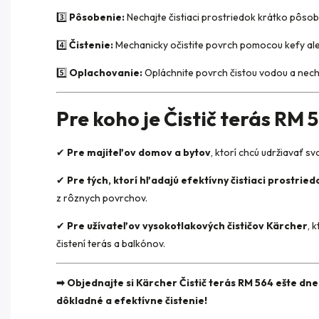
3️⃣
Pôsobenie:
Nechajte čistiaci prostriedok krátko pôsobi
4️⃣
Čistenie:
Mechanicky očistite povrch pomocou kefy al
5️⃣
Oplachovanie:
Opláchnite povrch čistou vodou a nech
Pre koho je Čistič terás RM 
✔
Pre majiteľov domov a bytov
, ktorí chcú udržiavať s
✔
Pre tých, ktorí hľadajú efektívny čistiaci prostried
z rôznych povrchov.
✔
Pre užívateľov vysokotlakových čističov Kärcher
, 
čistení terás a balkónov.
➡ Objednajte si Kärcher Čistič terás RM 564 ešte dn
dôkladné a efektívne čistenie!