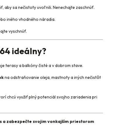
ť, aby sa nečistoty uvoľnili. Nenechajte zaschnúť.
ebo iného vhodného náradia.
ajte vyschnúť.
564 ideálny?
voje terasy a balkóny čisté a v dobrom stave.
ok
na odstraňovanie oleja, mastnoty a iných nečistôt
ktorí chcú využiť plný potenciál svojho zariadenia pri
es a zabezpečte svojim vonkajším priestorom