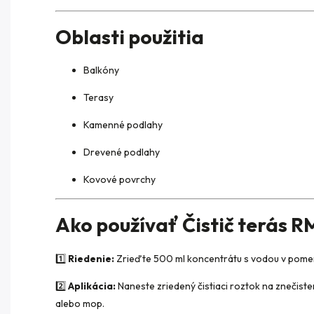
Oblasti použitia
Balkóny
Terasy
Kamenné podlahy
Drevené podlahy
Kovové povrchy
Ako používať Čistič terás R
1️⃣
Riedenie:
Zrieďte 500 ml koncentrátu s vodou v pomere 1
2️⃣
Aplikácia:
Naneste zriedený čistiaci roztok na znečis
alebo mop.