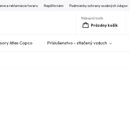
enie a reklamácia tovaru
Napíšte nám
Podmienky ochrany osobných údajov
Nákupný košík
Prázdny košík
ory Atlas Copco
Príslušenstvo - stlačený vzduch
V