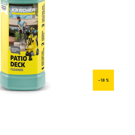
–18 %