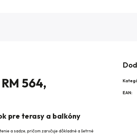
Dod
s RM 564,
Kategó
EAN
:
ok pre terasy a balkóny
tenie a sadze, pričom zaručuje dôkladné a šetrné