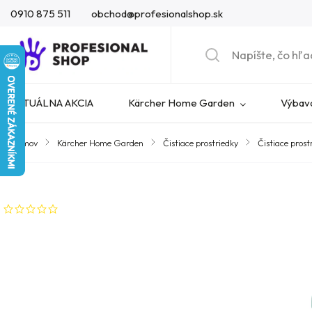
0910 875 511
obchod@profesionalshop.sk
AKTUÁLNA AKCIA
Kärcher Home Garden
Výbava
Domov
/
Kärcher Home Garden
/
Čistiace prostriedky
/
Čistiace prost
Značka:
Kärcher
Neohodnotené