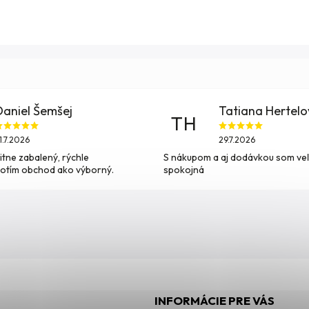
Daniel Šemšej
Tatiana Hertel
TH
1.7.2026
29.7.2026
itne zabalený, rýchle
S nákupom a aj dodávkou som ve
otím obchod ako výborný.
spokojná
INFORMÁCIE PRE VÁS