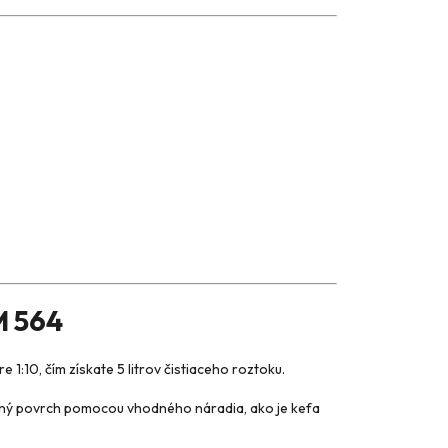
M 564
:10, čím získate 5 litrov čistiaceho roztoku.
tený povrch pomocou vhodného náradia, ako je kefa