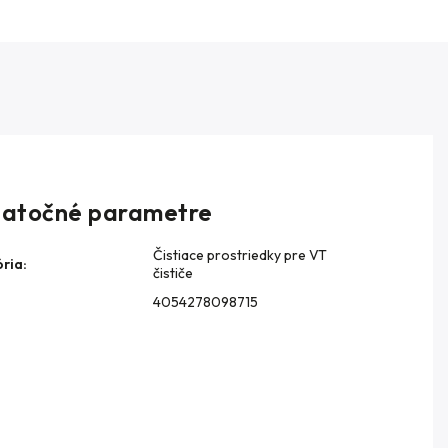
atočné parametre
Čistiace prostriedky pre VT
ria
:
čističe
4054278098715