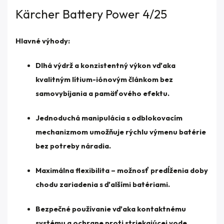
Kärcher Battery Power 4/25
Hlavné výhody:
Dlhá výdrž a konzistentný výkon vďaka
kvalitným lítium-iónovým článkom bez
samovybíjania a pamäťového efektu.
Jednoduchá manipulácia s odblokovacím
mechanizmom umožňuje rýchlu výmenu batérie
bez potreby náradia.
Maximálna flexibilita – možnosť predĺženia doby
chodu zariadenia s ďalšími batériami.
Bezpečné používanie vďaka kontaktnému
systému a ochrane proti striekajúcej vode