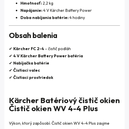
Hmotnosť:
2,2 kg
Napájanie:
4 V Kärcher Battery Power
Doba nabíjania batérie:
4 hodiny
Obsah balenia
✔
Kärcher FC 2-4
– čistič podláh
✔
4 V Kärcher Battery Power batéria
✔
Nabíjačka batérie
✔
Čistiaci valec
✔
Čistiaci prostriedok
Kärcher Batériový čistič okien
Čistič okien WV 4-4 Plus
Výkon, ktorý zapôsobí: Čistič okien WV 4-4 Plus zaujme