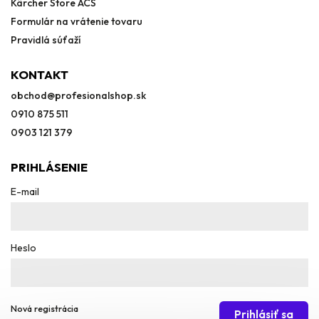
Kärcher Store ACS
Formulár na vrátenie tovaru
Pravidlá súťaží
KONTAKT
obchod
@
profesionalshop.sk
0910 875 511
0903 121 379
PRIHLÁSENIE
E-mail
Heslo
Nová registrácia
Prihlásiť sa