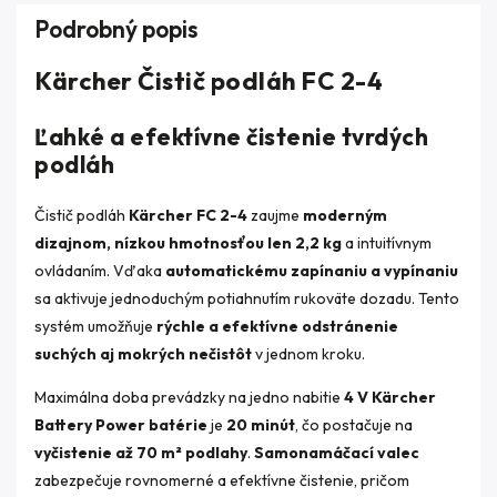
Podrobný popis
Kärcher Čistič podláh FC 2-4
Ľahké a efektívne čistenie tvrdých
podláh
Čistič podláh
Kärcher FC 2-4
zaujme
moderným
dizajnom, nízkou hmotnosťou len 2,2 kg
a intuitívnym
ovládaním. Vďaka
automatickému zapínaniu a vypínaniu
sa aktivuje jednoduchým potiahnutím rukoväte dozadu. Tento
systém umožňuje
rýchle a efektívne odstránenie
suchých aj mokrých nečistôt
v jednom kroku.
Maximálna doba prevádzky na jedno nabitie
4 V Kärcher
Battery Power batérie
je
20 minút
, čo postačuje na
vyčistenie až 70 m² podlahy
.
Samonamáčací valec
zabezpečuje rovnomerné a efektívne čistenie, pričom