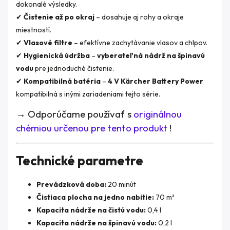
dokonalé výsledky.
✔
Čistenie až po okraj
– dosahuje aj rohy a okraje
miestností.
✔
Vlasové filtre
– efektívne zachytávanie vlasov a chlpov.
✔
Hygienická údržba
–
vyberateľná nádrž na špinavú
vodu
pre jednoduché čistenie.
✔
Kompatibilná batéria
–
4 V Kärcher Battery Power
kompatibilná s inými zariadeniami tejto série.
→
Odporúčame používať s
originálnou
chémiou určenou pre tento produkt
!
Technické parametre
Prevádzková doba:
20 minút
Čistiaca plocha na jedno nabitie:
70 m²
Kapacita nádrže na čistú vodu:
0,4 l
Kapacita nádrže na špinavú vodu:
0,2 l