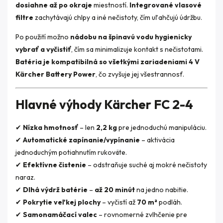
dosiahne až po okraje
miestností.
Integrované vlasové
filtre
zachytávajú chlpy a iné nečistoty, čím uľahčujú údržbu.
Po použití možno
nádobu na špinavú vodu hygienicky
vybrať a vyčistiť
, čím sa minimalizuje kontakt s nečistotami.
Batéria je kompatibilná so všetkými zariadeniami 4 V
Kärcher Battery Power
, čo zvyšuje jej všestrannosť.
Hlavné výhody Kärcher FC 2-4
✔
Nízka hmotnosť
– len
2,2 kg
pre jednoduchú manipuláciu.
✔
Automatické zapínanie/vypínanie
– aktivácia
jednoduchým potiahnutím rukoväte.
✔
Efektívne čistenie
– odstraňuje suché aj mokré nečistoty
naraz.
✔
Dlhá výdrž batérie
–
až 20 minút
na jedno nabitie.
✔
Pokrytie veľkej plochy
– vyčistí až
70 m²
podláh.
✔
Samonamáčací valec
– rovnomerné zvlhčenie pre