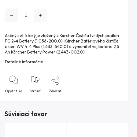
Akčný set, ktorý je zložený z Kärcher Čističa tvrdých podláh
FC 2-4 Battery (
1.056-200.0), Kärcher Batériového čističa
okien WV 4-4 Plus
(1.633-540.0) a v
ymeniteľnej batérie 2,5
Ah Kärcher Battery Power
(
2.443-002.0).
Detailné informácie
Opýtať sa
Strážiť
Zdieľať
Súvisiaci tovar