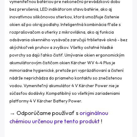
vymeniteľnou batériou pre nekonečnú prevádzkovú dobu
bez prerušenia, LED indikátorom stavu batérie, ako aj
inovatívnou silikónovou stierkou, ktorá umožňuje čistenie
okien až po okraj podlahy. Inteligentná kombinácia fľaše s
rozprašovačom a utierky z mikrovlákna, ako aj funkcia
odsávania okenného vysávača zaručujú trblietavé okná - bez
akýchkoľvek pruhov a zvyškov. Všetky ostatné hladké
povrchy sa dajú ľahko čistiť. Umývanie okien ergonomickým
akumulátorovým čističom okien Kärcher WV 4-4 Plus je
mimoriadne hygienické, pretože pri vyprázdňovaní a čistení
nádrže neprichádza do priameho kontaktu so znečistenou
vodou. Vymeniteľný akumulátor 4 V Kärcher Power nie je
súčasťou dodávky. Kompatibilný so všetkými zariadeniami
platformy 4 V Kärcher Battery Power.
→
Odporúčame používať s
originálnou
chémiou určenou pre tento produkt
!