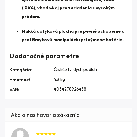
(IPX4), vhodné aj pre zariadenia s vysokým
prúdom.
Mäkká dotyková plocha pre pevné uchopenie a
protišmykovú manipuláciu pri výmene batérie.
Dodatočné parametre
Čističe tvrdých podláh
Kategória
:
4.3 kg
Hmotnosť
:
4054278926438
EAN
: