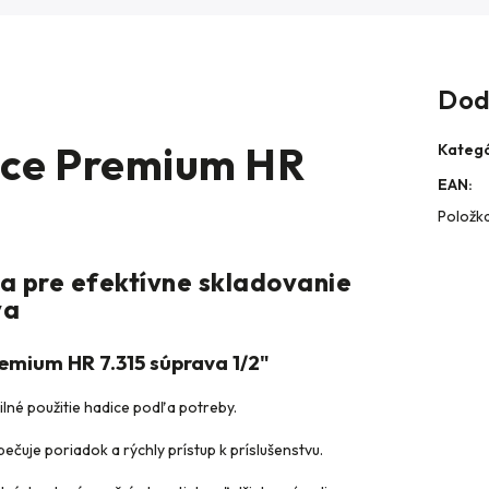
Dod
ice Premium HR
Kategó
EAN
:
Položk
a pre efektívne skladovanie
va
emium HR 7.315 súprava 1/2"
ilné použitie hadice podľa potreby.
čuje poriadok a rýchly prístup k príslušenstvu.