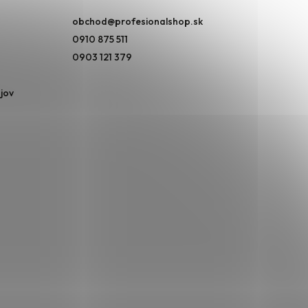
obchod
@
profesionalshop.sk
0910 875 511
0903 121 379
jov