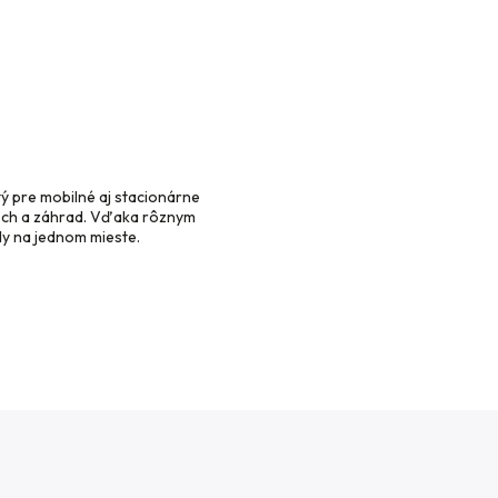
tý pre mobilné aj stacionárne
plôch a záhrad. Vďaka rôznym
y na jednom mieste.