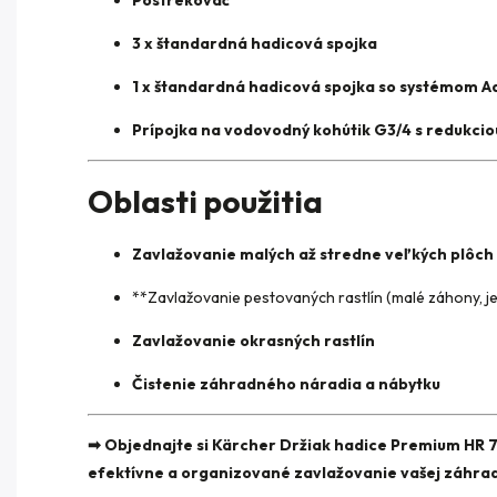
3 x štandardná hadicová spojka
1 x štandardná hadicová spojka so systémom A
Prípojka na vodovodný kohútik G3/4 s redukcio
Oblasti použitia
Zavlažovanie malých až stredne veľkých plôch
**Zavlažovanie pestovaných rastlín (malé záhony, jed
Zavlažovanie okrasných rastlín
Čistenie záhradného náradia a nábytku
➡ Objednajte si Kärcher Držiak hadice Premium HR 7.
efektívne a organizované zavlažovanie vašej záhrad