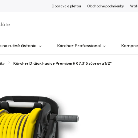
Doprava a platba
Obchodné podmienky
Vrát
 na ručné čistenie
Kärcher Professional
Kompres
íky
/
Kärcher Držiak hadice Premium HR 7.315 súprava 1/2"