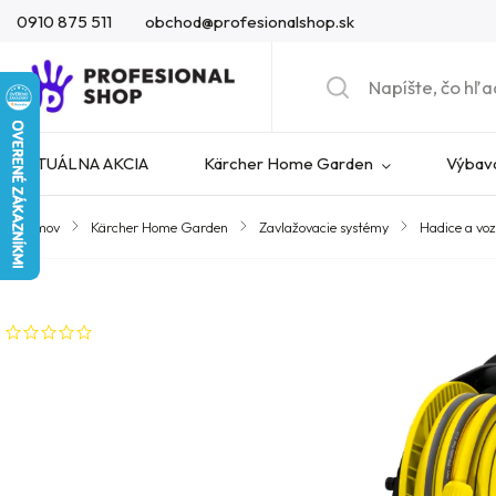
0910 875 511
obchod@profesionalshop.sk
AKTUÁLNA AKCIA
Kärcher Home Garden
Výbava
Domov
/
Kärcher Home Garden
/
Zavlažovacie systémy
/
Hadice a voz
Značka:
Kärcher
Neohodnotené