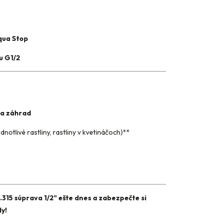
qua Stop
u G1/2
 a záhrad
notlivé rastliny, rastliny v kvetináčoch)**
315 súprava 1/2" ešte dnes a zabezpečte si
y!