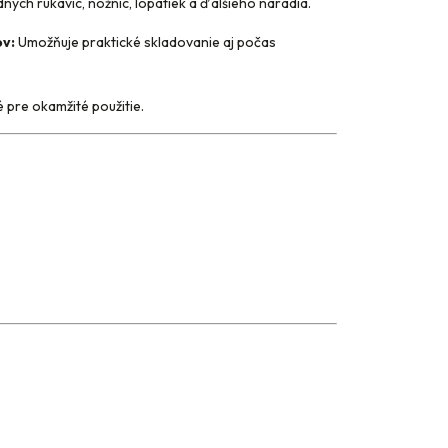
ných rukavíc, nožníc, lopatiek a ďalšieho náradia.
ov:
Umožňuje praktické skladovanie aj počas
pre okamžité použitie.