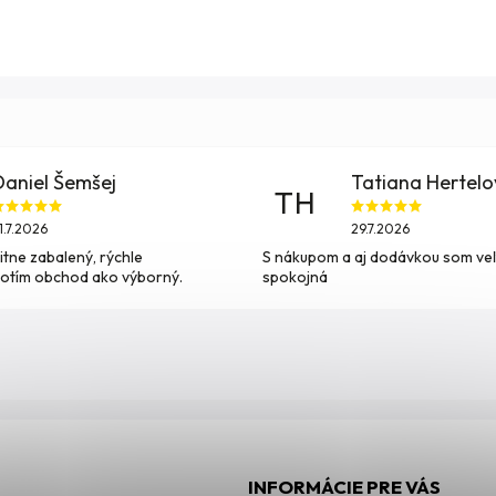
Daniel Šemšej
Tatiana Hertel
TH
1.7.2026
29.7.2026
itne zabalený, rýchle
S nákupom a aj dodávkou som ve
otím obchod ako výborný.
spokojná
INFORMÁCIE PRE VÁS