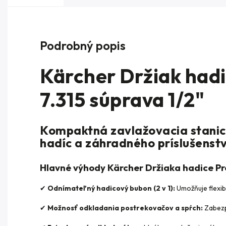
Podrobný popis
Kärcher Držiak had
7.315 súprava 1/2"
Kompaktná zavlažovacia stanic
hadíc a záhradného príslušenst
Hlavné výhody Kärcher Držiaka hadice Pr
✔
Odnímateľný hadicový bubon (2 v 1):
Umožňuje flexib
✔
Možnosť odkladania postrekovačov a spŕch:
Zabezpe