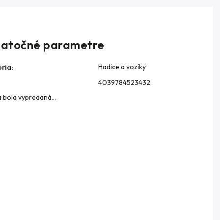
atočné parametre
Hadice a vozíky
ria
:
4039784523432
a bola vypredaná…