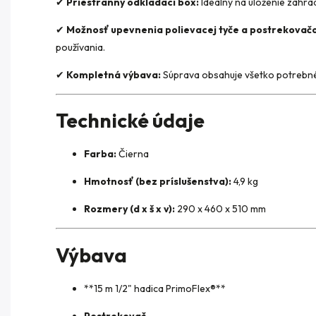
✔
Priestranný odkladací box:
Ideálny na uloženie záhrad
✔
Možnosť upevnenia polievacej tyče a postrekovač
používania.
✔
Kompletná výbava:
Súprava obsahuje všetko potrebné 
Technické údaje
Farba:
Čierna
Hmotnosť (bez príslušenstva):
4,9 kg
Rozmery (d x š x v):
290 x 460 x 510 mm
Výbava
**15 m 1/2" hadica PrimoFlex®**
Postrekovač