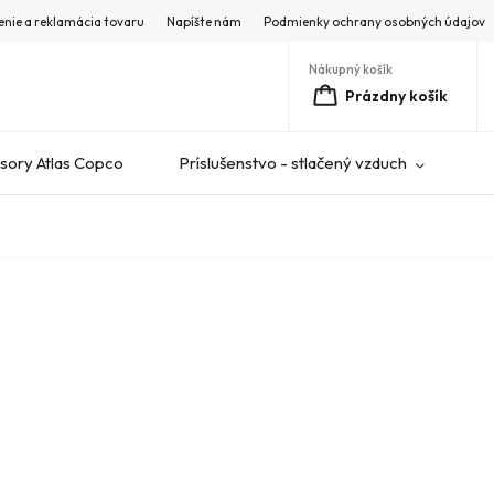
enie a reklamácia tovaru
Napíšte nám
Podmienky ochrany osobných údajov
Nákupný košík
Prázdny košík
ory Atlas Copco
Príslušenstvo - stlačený vzduch
V