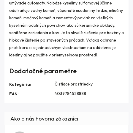
umývacie automaty. Na báze kyseliny sulfamovej účinne
odstraňuje vodný kameň, vápenaté usadeniny, hrdzu, mliečny
kameň, močový kameň a cementový povlak zo všetkých
kyselinám odolných povrchov, ako sú keramické obklady,
sanitárne zariadenia a kov. Je to skvelé riešenie pre bazény a
hĺbkové čistenie po stavebných prácach. Vďaka ochrane
proti korózii a jednoduchým vlastnostiam na oddelenie je
ideálny aj na použitie v priemyselnom prostredí.
Dodatočné parametre
Čistiace prostriedky
Kategória
:
4039784528888
EAN
: