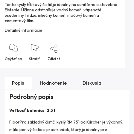
Tento kyslý hĺbkový čistič je ideálny na sanitárne a stavebné
čistenie. Účinne odstraňuje vodný kameň, vápenaté
usadeniny, hrdzu, mliečny kameň, močový kameň a
cementový film.
Detailné informácie
Opýtať sa
Strážiť
Zdieľať
Popis
Hodnotenie
Diskusia
Podrobný popis
Veľkosť balenia: 2,5 l
FloorPro základný čistič, kyslý RM 751 od Kärcher je výkonný,
málo penivý čistiaci prostriedok, ktorý je ideálny pre