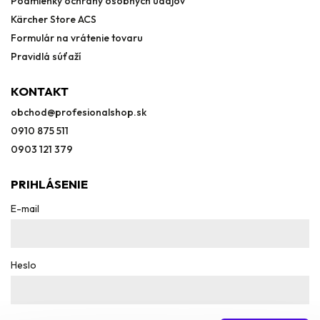
Podmienky ochrany osobných údajov
Kärcher Store ACS
Formulár na vrátenie tovaru
Pravidlá súťaží
KONTAKT
obchod
@
profesionalshop.sk
0910 875 511
0903 121 379
PRIHLÁSENIE
E-mail
Heslo