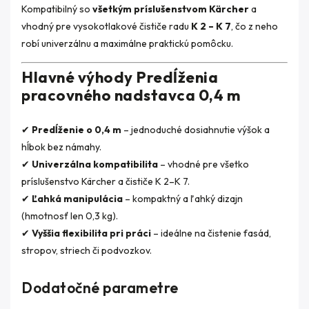
Kompatibilný so
všetkým príslušenstvom Kärcher
a
vhodný pre vysokotlakové čističe radu
K 2 – K 7
, čo z neho
robí univerzálnu a maximálne praktickú pomôcku.
Hlavné výhody Predĺženia
pracovného nadstavca 0,4 m
✔
Predĺženie o 0,4 m
– jednoduché dosiahnutie výšok a
hĺbok bez námahy.
✔
Univerzálna kompatibilita
– vhodné pre všetko
príslušenstvo Kärcher a čističe K 2–K 7.
✔
Ľahká manipulácia
– kompaktný a ľahký dizajn
(hmotnosť len 0,3 kg).
✔
Vyššia flexibilita pri práci
– ideálne na čistenie fasád,
stropov, striech či podvozkov.
Dodatočné parametre