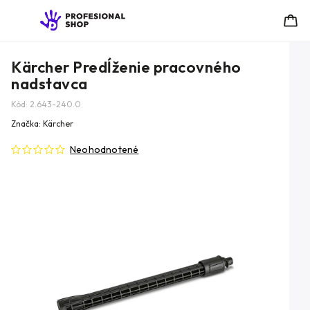
Kärcher Predĺženie pracovného
nadstavca
Kód:
2.643-240.0
Značka:
Kärcher
Neohodnotené