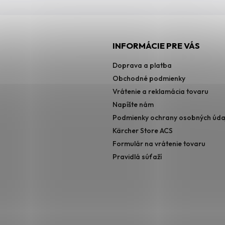
INFORMÁCIE PRE VÁS
Doprava a platba
Obchodné podmienky
Vrátenie a reklamácia tovaru
Napíšte nám
Podmienky ochrany osobných úda
Kärcher Store ACS
Formulár na vrátenie tovaru
Pravidlá súťaží