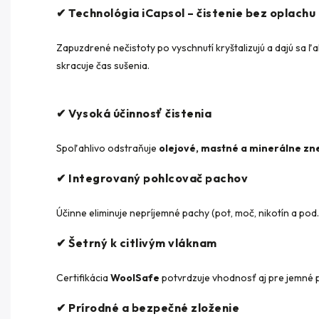
✔ Technológia iCapsol – čistenie bez oplachu
Zapuzdrené nečistoty po vyschnutí kryštalizujú a dajú sa ľ
skracuje čas sušenia.
✔ Vysoká účinnosť čistenia
Spoľahlivo odstraňuje
olejové, mastné a minerálne zn
✔ Integrovaný pohlcovač pachov
Účinne eliminuje nepríjemné pachy (pot, moč, nikotín a po
✔ Šetrný k citlivým vláknam
Certifikácia
WoolSafe
potvrdzuje vhodnosť aj pre jemné p
✔ Prírodné a bezpečné zloženie