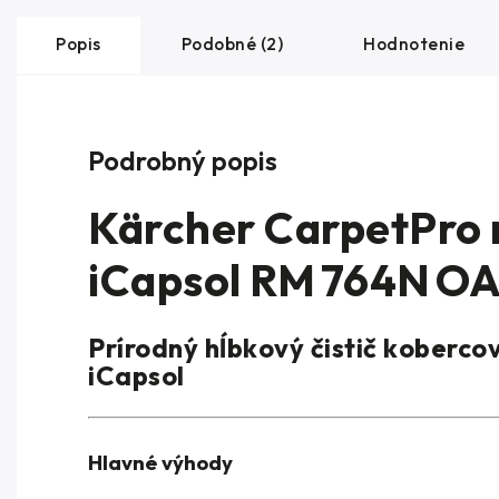
Popis
Podobné (2)
Hodnotenie
Podrobný popis
Kärcher CarpetPro n
iCapsol RM 764N OA 
Prírodný hĺbkový čistič koberco
iCapsol
Hlavné výhody