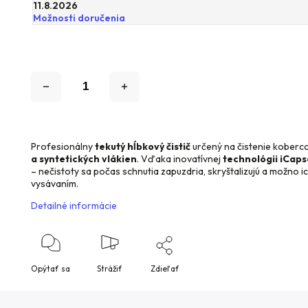
11.8.2026
Možnosti doručenia
Profesionálny
tekutý hĺbkový čistič
určený na čistenie koberco
a syntetických vlákien
. Vďaka inovatívnej
technológii iCaps
– nečistoty sa počas schnutia zapuzdria, skryštalizujú a možno 
vysávaním.
Detailné informácie
Opýtať sa
Strážiť
Zdieľať