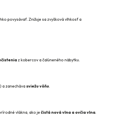
ahko povysávať. Znižuje sa zvyšková vlhkosť a
ečistenia
z kobercov a čalúneného nábytku.
d.) a zanecháva
sviežu vôňu
.
rírodné vlákna, ako je
čistá nová vlna a ovčia vlna
.