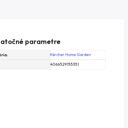
atočné parametre
Kärcher Home Garden
ória
:
4066529155351