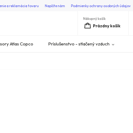
enie a reklamácia tovaru
Napíšte nám
Podmienky ochrany osobných údajov
Nákupný košík
Prázdny košík
ory Atlas Copco
Príslušenstvo - stlačený vzduch
V