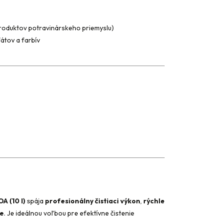
 produktov potravinárskeho priemyslu)
fátov a farbív
A (10 l)
spája
profesionálny čistiaci výkon
,
rýchle
ie
. Je ideálnou voľbou pre efektívne čistenie