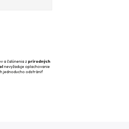
v a čalúnenia z
prírodných
ol
nevyžaduje oplachovanie
ich jednoducho odstrániť