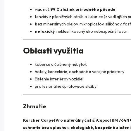
viac než
99 % zložiek prírodného pôvodu
tenzidy z pšeničných otrúb a kukurice (z vedľajších
bez
minerálnych olejov, mikroplastov, silikónov, fos
netoxický
, neklasifikovaný ako nebezpečný tovar
Oblasti využitia
koberce a čalúnený nábytok
hotely, kancelárie, obchodné a verejné priestory
čistenie interiérov vozidiel
profesionálne upratovacie služby
Zhrnutie
Kärcher CarpetPro naturálny čistič iCapsol RM 764N O
schnutie bez oplachu
a
ekologické, bezpečné zložen