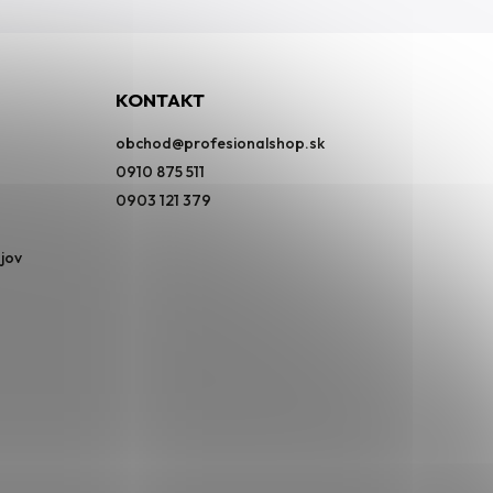
KONTAKT
obchod
@
profesionalshop.sk
0910 875 511
0903 121 379
jov