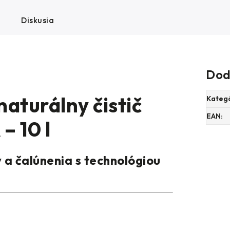
Diskusia
Dod
aturálny čistič
Kateg
EAN
:
– 10 l
v a čalúnenia s technológiou