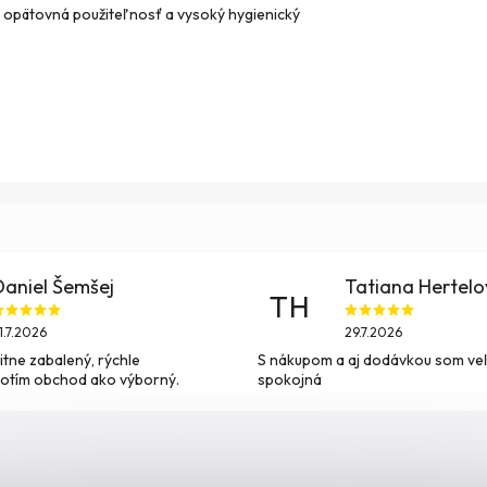
la opätovná použiteľnosť a vysoký hygienický
Daniel Šemšej
Tatiana Hertel
TH
1.7.2026
29.7.2026
itne zabalený, rýchle
S nákupom a aj dodávkou som ve
otím obchod ako výborný.
spokojná