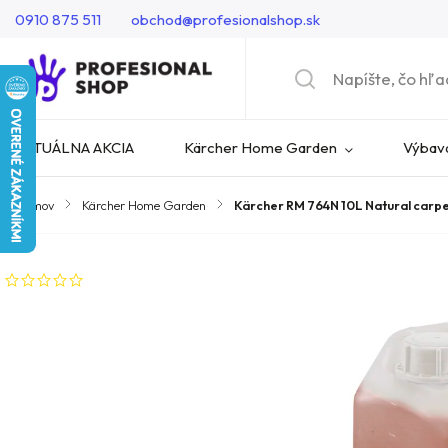
0910 875 511
obchod@profesionalshop.sk
AKTUÁLNA AKCIA
Kärcher Home Garden
Výbava
Domov
/
Kärcher Home Garden
/
Kärcher RM 764N 10L Natural carp
Neohodnotené