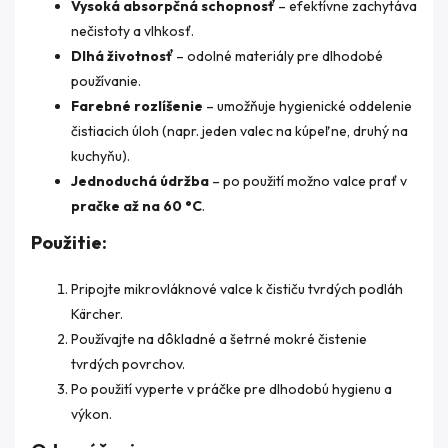
Vysoká absorpčná schopnosť
– efektívne zachytáva
nečistoty a vlhkosť.
Dlhá životnosť
– odolné materiály pre dlhodobé
používanie.
Farebné rozlíšenie
– umožňuje hygienické oddelenie
čistiacich úloh (napr. jeden valec na kúpeľne, druhý na
kuchyňu).
Jednoduchá údržba
– po použití možno valce prať v
pračke až na 60 °C
.
Použitie:
Pripojte mikrovláknové valce k čističu tvrdých podláh
Kärcher.
Používajte na dôkladné a šetrné mokré čistenie
tvrdých povrchov.
Po použití vyperte v práčke pre dlhodobú hygienu a
výkon.