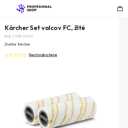
Kärcher Set valcov FC, žlté
Kód:
2.055-006.0
Značka:
Kärcher
Neohodnotené