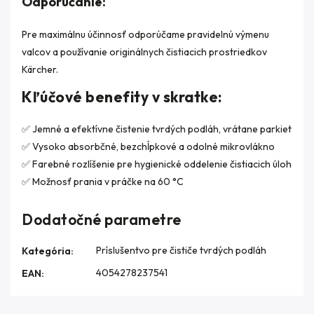
Odporúčanie:
Pre maximálnu účinnosť odporúčame pravidelnú výmenu
valcov a používanie originálnych čistiacich prostriedkov
Kärcher.
Kľúčové benefity v skratke:
✅ Jemné a efektívne čistenie tvrdých podláh, vrátane parkiet
✅ Vysoko absorbčné, bezchĺpkové a odolné mikrovlákno
✅ Farebné rozlíšenie pre hygienické oddelenie čistiacich úloh
✅ Možnosť prania v práčke na 60 °C
Dodatočné parametre
Príslušentvo pre čističe tvrdých podláh
Kategória
:
4054278237541
EAN
: