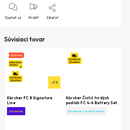
Opýtať sa
Strážiť
Zdieľať
Súvisiaci tovar
NOVINKA
–2 %
Kärcher FC 8 Signature
Kärcher Čistič tvrdých
Line
podláh FC 4-4 Battery Set
Skladom
Skladom u dodávateľa