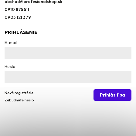
obchod
@
profesionalshop.sk
0910 875 511
0903 121 379
PRIHLÁSENIE
E-mail
Heslo
Nová registrácia
Prihlásiť sa
Zabudnuté heslo