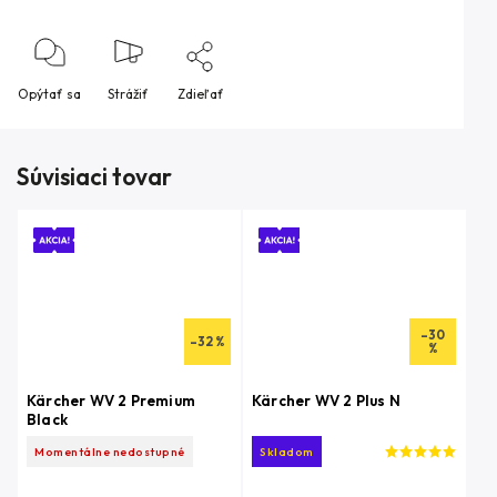
Opýtať sa
Strážiť
Zdieľať
Súvisiaci tovar
–30
–32 %
%
Kärcher WV 2 Premium
Kärcher WV 2 Plus N
Black
Momentálne nedostupné
Skladom