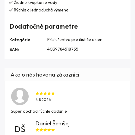
✅ Žiadne kvapkanie vody
✅ Rýchla a jednoduchá výmena
Dodatočné parametre
Príslušentvo pre čističe okien
Kategória
:
4039784518735
EAN
:
4.8.2026
Super obchod rýchle dodanie
Daniel Šemšej
DŠ