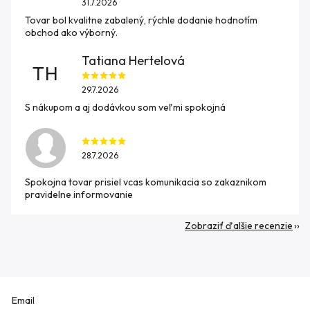
31.7.2026
Tovar bol kvalitne zabalený, rýchle dodanie hodnotím
obchod ako výborný.
Tatiana Hertelová
TH
29.7.2026
S nákupom a aj dodávkou som veľmi spokojná
28.7.2026
Spokojna tovar prisiel vcas komunikacia so zakaznikom
pravidelne informovanie
Zobraziť ďalšie recenzie
Email