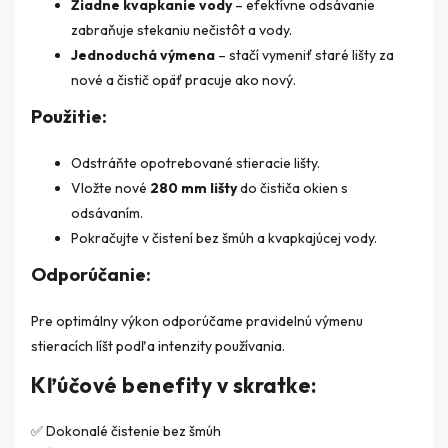
Žiadne kvapkanie vody
– efektívne odsávanie
zabraňuje stekaniu nečistôt a vody.
Jednoduchá výmena
– stačí vymeniť staré lišty za
nové a čistič opäť pracuje ako nový.
Použitie:
Odstráňte opotrebované stieracie lišty.
Vložte nové
280 mm lišty
do čističa okien s
odsávaním.
Pokračujte v čistení bez šmúh a kvapkajúcej vody.
Odporúčanie:
Pre optimálny výkon odporúčame pravidelnú výmenu
stieracích líšt podľa intenzity používania.
Kľúčové benefity v skratke:
✅ Dokonalé čistenie bez šmúh