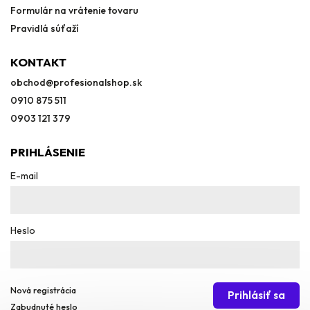
Formulár na vrátenie tovaru
Pravidlá súťaží
KONTAKT
obchod
@
profesionalshop.sk
0910 875 511
0903 121 379
PRIHLÁSENIE
E-mail
Heslo
Nová registrácia
Prihlásiť sa
Zabudnuté heslo