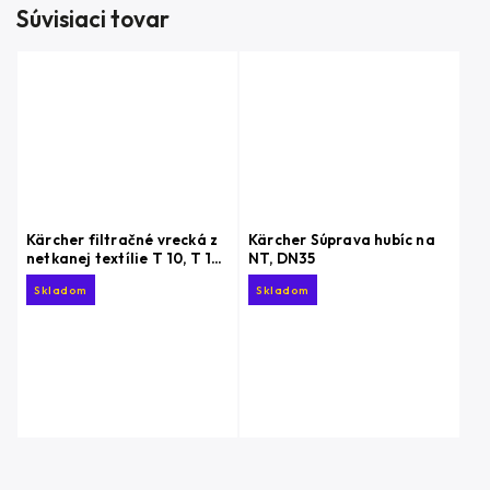
Súvisiaci tovar
Kärcher filtračné vrecká z
Kärcher Súprava hubíc na
netkanej textílie T 10, T 15,
NT, DN35
10 ks
Skladom
Skladom