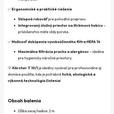
✅
Ergonomické a praktické riešenie
Sklopná rukoväť
pre pohodlnú prepravu.
Integrovaný úložný priestor na štrbinovú hubicu
–
príslušenstvo máte vždy poruke.
✅
Možnosť dokúpenia vysokoúčinného filtra HEPA 14
Maximálna filtrácia prachu a alergénov
– ideálne
pre hygienicky náročné priestory.
💡
Kärcher T 10/1
je ideálny vysávač pre profesionálne aj
domáce použitie, kde je potrebná
tichá, ekologická a
výkonná technológia čistenia
!
Obsah balenia
Dĺžka sacej hadice: 2 m