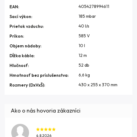
4054278994611
EAN
:
185 mbar
Sací výkon
:
40 l/s
Prietok vzduchu
:
585 V
Príkon
:
10 l
Objem nádoby
:
12 m
Dĺžka kábla
:
52 db
Hlučnosť
:
6,6 kg
Hmotnosť bez príslušenstva
:
430 x 255 x 370 mm
Rozmery (DxVxŠ)
:
4.8.2026