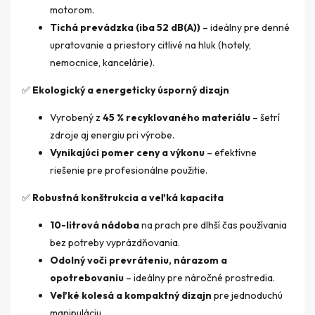
motorom.
Tichá prevádzka (iba 52 dB(A))
– ideálny pre denné
upratovanie a priestory citlivé na hluk (hotely,
nemocnice, kancelárie).
✅
Ekologický a energeticky úsporný dizajn
Vyrobený z
45 % recyklovaného materiálu
– šetrí
zdroje aj energiu pri výrobe.
Vynikajúci pomer ceny a výkonu
– efektívne
riešenie pre profesionálne použitie.
✅
Robustná konštrukcia a veľká kapacita
10-litrová nádoba
na prach pre dlhší čas používania
bez potreby vyprázdňovania.
Odolný voči prevráteniu, nárazom a
opotrebovaniu
– ideálny pre náročné prostredia.
Veľké kolesá a kompaktný dizajn
pre jednoduchú
manipuláciu.