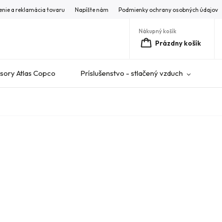
enie a reklamácia tovaru
Napíšte nám
Podmienky ochrany osobných údajov
Nákupný košík
Prázdny košík
ory Atlas Copco
Príslušenstvo - stlačený vzduch
V