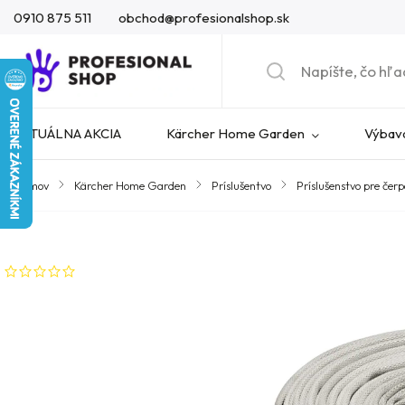
0910 875 511
obchod@profesionalshop.sk
AKTUÁLNA AKCIA
Kärcher Home Garden
Výbava
Domov
/
Kärcher Home Garden
/
Príslušentvo
/
Príslušenstvo pre čer
Značka:
Kärcher
Neohodnotené