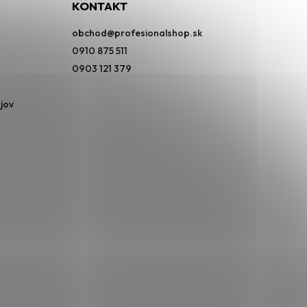
KONTAKT
obchod
@
profesionalshop.sk
0910 875 511
0903 121 379
jov