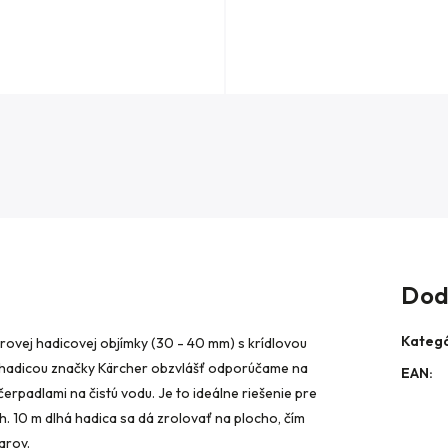
Dod
Kategó
korovej hadicovej objímky (30 - 40 mm) s krídlovou
u hadicou značky Kärcher obzvlášť odporúčame na
EAN
:
rpadlami na čistú vodu. Je to ideálne riešenie pre
. 10 m dlhá hadica sa dá zrolovať na plocho, čím
arov.