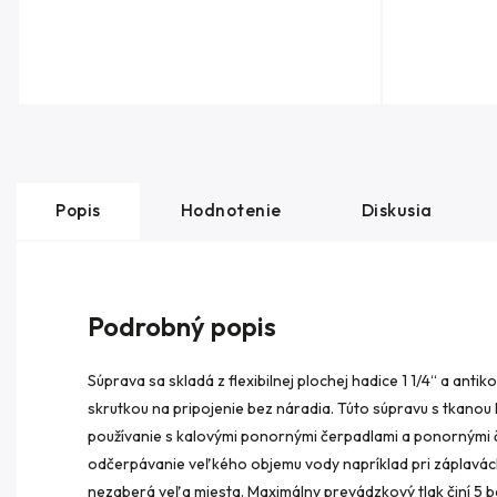
Popis
Hodnotenie
Diskusia
Podrobný popis
Súprava sa skladá z flexibilnej plochej hadice 1 1/4“ a anti
skrutkou na pripojenie bez náradia. Túto súpravu s tkano
používanie s kalovými ponornými čerpadlami a ponornými če
odčerpávanie veľkého objemu vody napríklad pri záplavách
nezaberá veľa miesta. Maximálny prevádzkový tlak činí 5 b