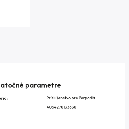
atočné parametre
Príslušenstvo pre čerpadlá
ria
:
4054278133638