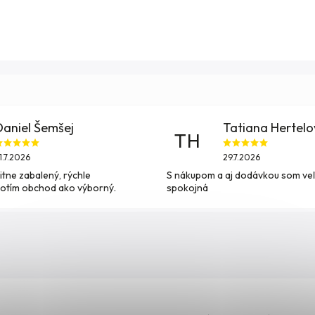
Daniel Šemšej
Tatiana Hertel
TH
1.7.2026
29.7.2026
itne zabalený, rýchle
S nákupom a aj dodávkou som ve
otím obchod ako výborný.
spokojná