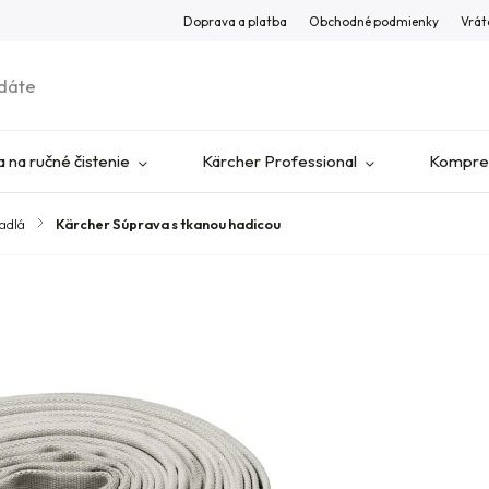
Doprava a platba
Obchodné podmienky
Vrát
 na ručné čistenie
Kärcher Professional
Kompres
padlá
/
Kärcher Súprava s tkanou hadicou