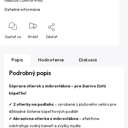
hubicou ComfortPlus.
Detailné informácie
Opýtať sa
Strážiť
Zdieľať
Popis
Hodnotenie
Diskusia
Podrobný popis
Súprava utierok z mikrovlákna – pre žiarivo čistú
kúpeľňu!
✔
2 utierky na podlahu
– vyrobené z plyšového velúru pre
dôkladné čistenie kúpeľňových podláh
✔
Abrazívna utierka z mikrovlákna
– efektívne
odstraňuje vodný kameň a zvyšky mydla