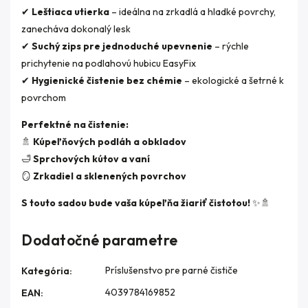
✔
Leštiaca utierka
– ideálna na zrkadlá a hladké povrchy,
zanecháva dokonalý lesk
✔
Suchý zips pre jednoduché upevnenie
– rýchle
prichytenie na podlahovú hubicu EasyFix
✔
Hygienické čistenie bez chémie
– ekologické a šetrné k
povrchom
Perfektné na čistenie:
🚿
Kúpeľňových podláh a obkladov
🛁
Sprchových kútov a vaní
🪞
Zrkadiel a sklenených povrchov
S touto sadou bude vaša kúpeľňa žiariť čistotou!
✨🚿
Dodatočné parametre
Príslušenstvo pre parné čističe
Kategória
:
4039784169852
EAN
: