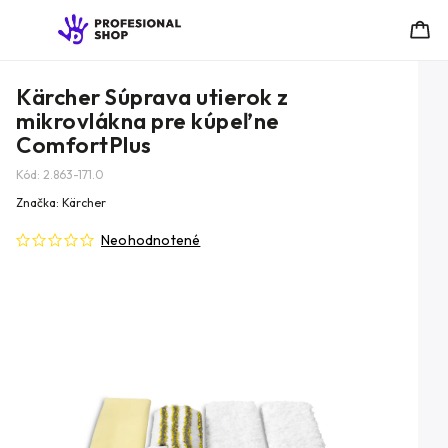
Kärcher Súprava utierok z
mikrovlákna pre kúpeľne
ComfortPlus
Kód:
2.863-171.0
Značka:
Kärcher
Neohodnotené