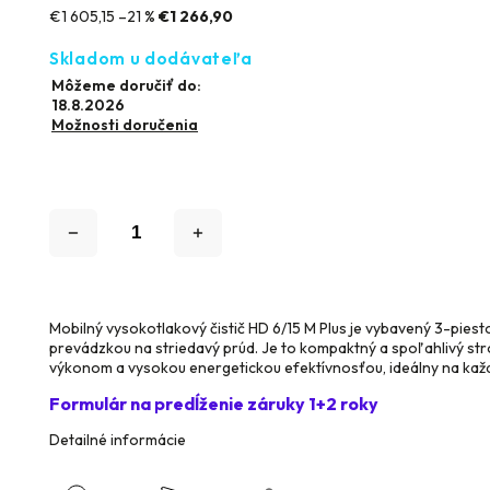
€1 605,15
–21 %
€1 266,90
Skladom u dodávateľa
Môžeme doručiť do:
18.8.2026
Možnosti doručenia
Mobilný vysokotlakový čistič HD 6/15 M Plus je vybavený 3-pie
prevádzkou na striedavý prúd. Je to kompaktný a spoľahlivý stroj
výkonom a vysokou energetickou efektívnosťou, ideálny na kaž
Formulár na predĺženie záruky 1+2 roky
Detailné informácie