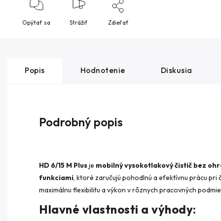
Opýtať sa
Strážiť
Zdieľať
Popis
Hodnotenie
Diskusia
Podrobný popis
HD 6/15 M Plus
je
mobilný vysokotlakový čistič bez oh
funkciami
, ktoré zaručujú pohodlnú a efektívnu prácu pri 
maximálnu flexibilitu a výkon v rôznych pracovných podmi
Hlavné vlastnosti a výhody: