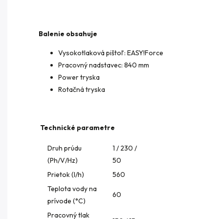
Balenie obsahuje
Vysokotlaková pištoľ:
EASY!Force
Pracovný nadstavec: 840 mm
Power tryska
Rotačná tryska
Technické parametre
Druh prúdu
1 / 230 /
(Ph/V/
Hz
)
50
Prietok (l/h)
560
Teplota vody na
60
prívode (°C)
Pracovný tlak