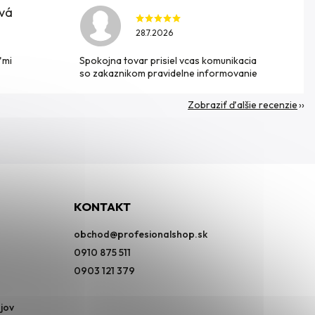
ová
28.7.2026
ľmi
Spokojna tovar prisiel vcas komunikacia
so zakaznikom pravidelne informovanie
Zobraziť ďalšie recenzie
KONTAKT
obchod
@
profesionalshop.sk
0910 875 511
0903 121 379
jov