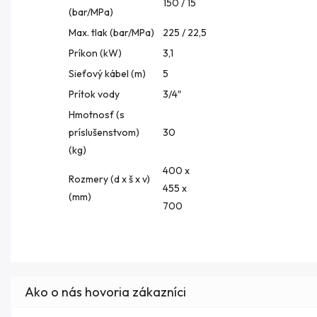
150 / 15
(bar/MPa)
Max. tlak (bar/MPa)
225 / 22,5
Príkon (kW)
3,1
Sieťový kábel (m)
5
Prítok vody
3/4″
Hmotnosť (s
príslušenstvom)
30
(kg)
400 x
Rozmery (d x š x v)
455 x
(mm)
700