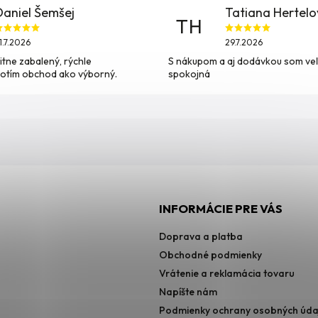
Daniel Šemšej
Tatiana Hertel
TH
1.7.2026
29.7.2026
itne zabalený, rýchle
S nákupom a aj dodávkou som ve
otím obchod ako výborný.
spokojná
INFORMÁCIE PRE VÁS
Doprava a platba
Obchodné podmienky
Vrátenie a reklamácia tovaru
Napíšte nám
Podmienky ochrany osobných úda