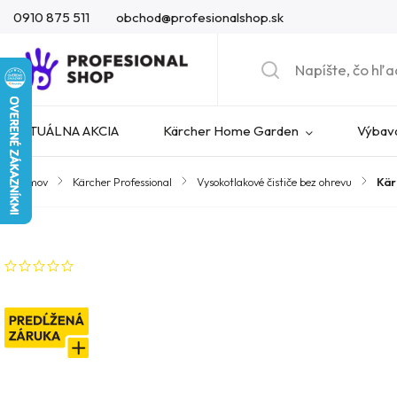
0910 875 511
obchod@profesionalshop.sk
AKTUÁLNA AKCIA
Kärcher Home Garden
Výbava
Domov
/
Kärcher Professional
/
Vysokotlakové čističe bez ohrevu
/
Kär
Značka:
Kärcher
Neohodnotené