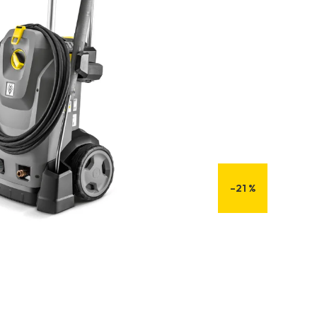
–21 %