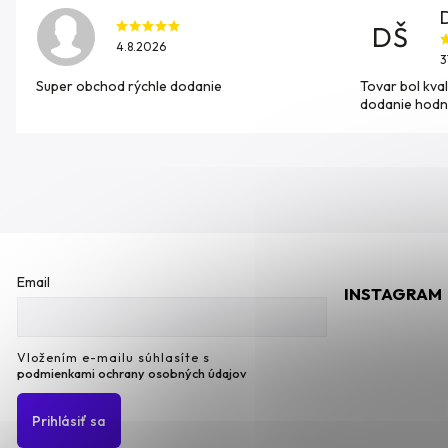
DŠ
4.8.2026
3
Super obchod rýchle dodanie
Tovar bol kval
dodanie hodn
Email
INSTAGRAM
Vložením e-mailu súhlasíte s
podmienkami ochrany osobných údajov
Prihlásiť sa