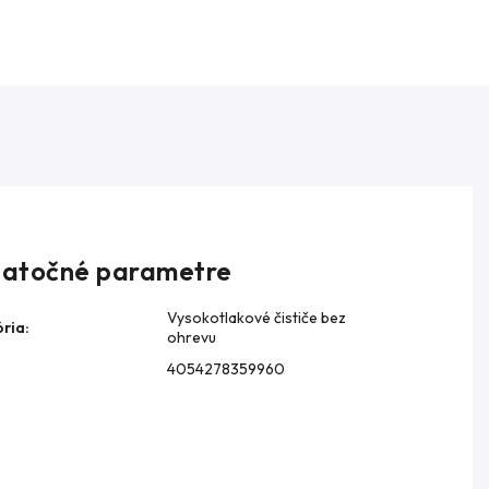
atočné parametre
Vysokotlakové čističe bez
ria
:
ohrevu
4054278359960