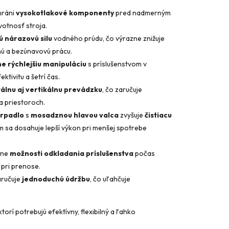
hráni
vysokotlakové komponenty
pred nadmerným
votnosť stroja.
ú nárazovú silu
vodného prúdu, čo výrazne znižuje
lnú a bezúnavovú prácu.
e rýchlejšiu manipuláciu
s príslušenstvom v
ktivitu a šetrí čas.
álnu aj vertikálnu prevádzku
, čo zaručuje
 priestoroch.
erpadlo
s
mosadznou hlavou valca
zvyšuje
čistiacu
ím sa dosahuje lepší výkon pri menšej spotrebe
zne
možnosti odkladania príslušenstva
počas
 pri prenose.
aručuje
jednoduchú údržbu
, čo uľahčuje
torí potrebujú efektívny, flexibilný a ľahko