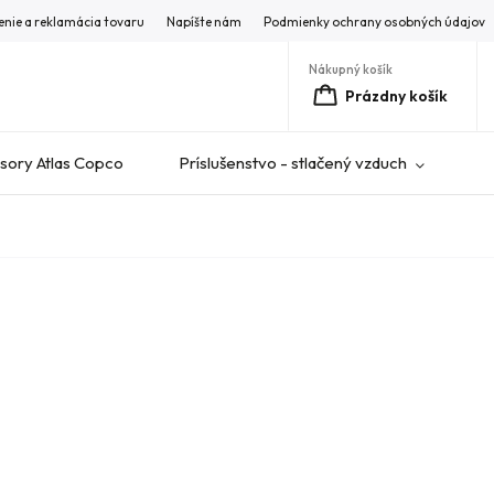
enie a reklamácia tovaru
Napíšte nám
Podmienky ochrany osobných údajov
Nákupný košík
Prázdny košík
ory Atlas Copco
Príslušenstvo - stlačený vzduch
V