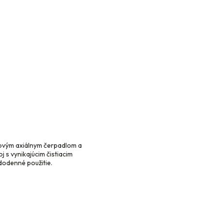
stovým axiálnym čerpadlom a
 s vynikajúcim čistiacim
dodenné použitie.