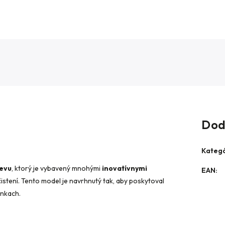
Dod
Kategó
revu
, ktorý je vybavený mnohými
inovatívnymi
EAN
:
čistení. Tento model je navrhnutý tak, aby poskytoval
enkach.