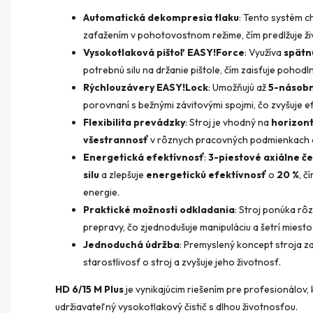
Automatická dekompresia tlaku
: Tento systém c
zaťažením v pohotovostnom režime, čím predlžuje ži
Vysokotlaková pištoľ EASY!Force
: Využíva
spätn
potrebnú silu na držanie pištole, čím zaisťuje pohod
Rýchlouzávery EASY!Lock
: Umožňujú až
5-násobn
porovnaní s bežnými závitovými spojmi, čo zvyšuje efe
Flexibilita prevádzky
: Stroj je vhodný na
horizont
všestrannosť
v rôznych pracovných podmienkach a
Energetická efektívnosť
:
3-piestové axiálne č
silu
a zlepšuje
energetickú efektívnosť
o
20 %
, č
energie.
Praktické možnosti odkladania
: Stroj ponúka rô
prepravy, čo zjednodušuje manipuláciu a šetrí miesto
Jednoduchá údržba
: Premyslený koncept stroja z
starostlivosť o stroj a zvyšuje jeho životnosť.
HD 6/15 M Plus
je vynikajúcim riešením pre profesionálov, k
udržiavateľný vysokotlakový čistič s dlhou životnosťou.