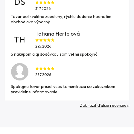
DŠ
31.7.2026
Tovar bol kvalitne zabalený, rýchle dodanie hodnotím
obchod ako výborný.
Tatiana Hertelová
TH
29.7.2026
S nákupom a aj dodávkou som veľmi spokojná
28.7.2026
Spokojna tovar prisiel vcas komunikacia so zakaznikom
pravidelne informovanie
Zobraziť ďalšie recenzie