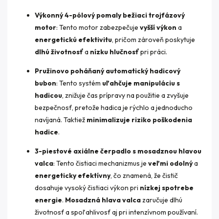
Výkonný 4-pólový pomaly bežiaci trojfázový
motor
: Tento motor zabezpečuje
vyšší výkon
a
energetickú efektivitu
, pričom zároveň poskytuje
dlhú životnosť
a
nízku hlučnosť
pri práci.
Pružinovo poháňaný automatický hadicový
bubon
: Tento systém
uľahčuje manipuláciu s
hadicou
, znižuje čas prípravy na použitie a zvyšuje
bezpečnosť, pretože hadica je rýchlo a jednoducho
navíjaná. Taktiež
minimalizuje riziko poškodenia
hadice
.
3-piestové axiálne čerpadlo s mosadznou hlavou
valca
: Tento čistiaci mechanizmus je
veľmi odolný
a
energeticky efektívny
, čo znamená, že čistič
dosahuje vysoký čistiaci výkon pri
nízkej spotrebe
energie
.
Mosadzná hlava valca
zaručuje dlhú
životnosť a spoľahlivosť aj pri intenzívnom používaní.