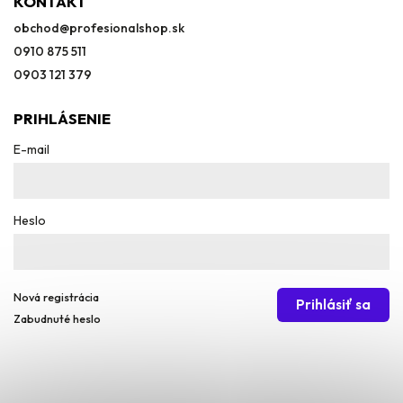
KONTAKT
obchod
@
profesionalshop.sk
0910 875 511
0903 121 379
PRIHLÁSENIE
E-mail
Heslo
Nová registrácia
Prihlásiť sa
Zabudnuté heslo