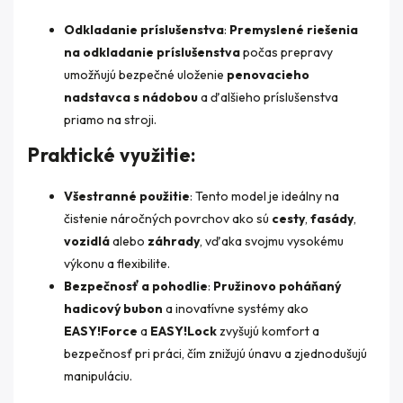
Odkladanie príslušenstva
:
Premyslené riešenia
na odkladanie príslušenstva
počas prepravy
umožňujú bezpečné uloženie
penovacieho
nadstavca s nádobou
a ďalšieho príslušenstva
priamo na stroji.
Praktické využitie:
Všestranné použitie
: Tento model je ideálny na
čistenie náročných povrchov ako sú
cesty
,
fasády
,
vozidlá
alebo
záhrady
, vďaka svojmu vysokému
výkonu a flexibilite.
Bezpečnosť a pohodlie
:
Pružinovo poháňaný
hadicový bubon
a inovatívne systémy ako
EASY!Force
a
EASY!Lock
zvyšujú komfort a
bezpečnosť pri práci, čím znižujú únavu a zjednodušujú
manipuláciu.