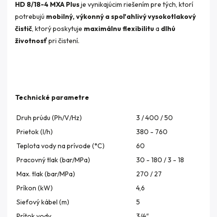
HD 8/18-4 MXA Plus
je vynikajúcim riešením pre tých, ktorí
potrebujú
mobilný, výkonný a spoľahlivý vysokotlakový
čistič
, ktorý poskytuje
maximálnu flexibilitu
a
dlhú
životnosť
pri čistení.
Technické parametre
Druh prúdu (Ph/V/
Hz
)
3 / 400 / 50
Prietok (l/h)
380 - 760
Teplota vody na prívode (°C)
60
Pracovný tlak (bar/MPa)
30 - 180 / 3 - 18
Max. tlak (bar/MPa)
270 / 27
Príkon (kW)
4,6
Sieťový kábel (m)
5
Prítok vody
3/4″