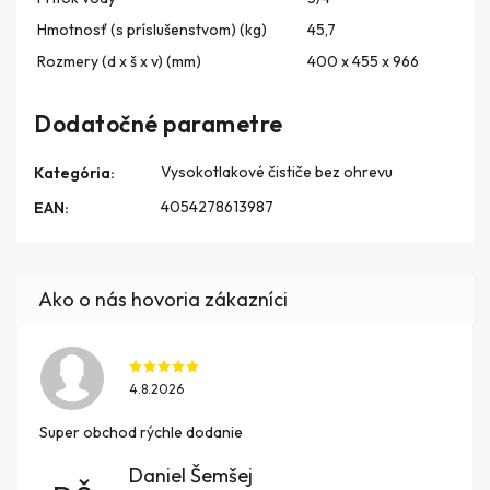
Hmotnosť (s príslušenstvom) (kg)
45,7
Rozmery (d x š x v) (mm)
400 x 455 x 966
Dodatočné parametre
Vysokotlakové čističe bez ohrevu
Kategória
:
4054278613987
EAN
:
4.8.2026
Super obchod rýchle dodanie
Daniel Šemšej