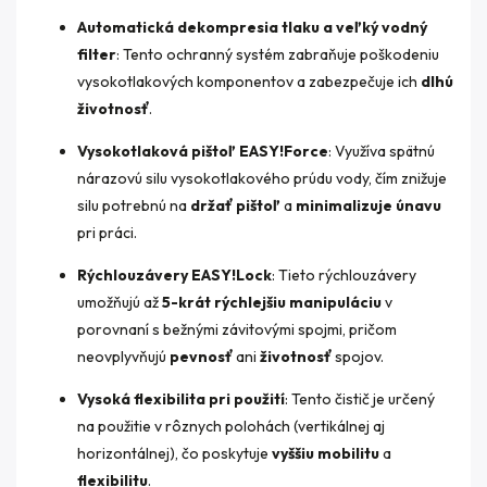
Automatická dekompresia tlaku a veľký vodný
filter
: Tento ochranný systém zabraňuje poškodeniu
vysokotlakových komponentov a zabezpečuje ich
dlhú
životnosť
.
Vysokotlaková pištoľ EASY!Force
: Využíva spätnú
nárazovú silu vysokotlakového prúdu vody, čím znižuje
silu potrebnú na
držať pištoľ
a
minimalizuje únavu
pri práci.
Rýchlouzávery EASY!Lock
: Tieto rýchlouzávery
umožňujú až
5-krát rýchlejšiu manipuláciu
v
porovnaní s bežnými závitovými spojmi, pričom
neovplyvňujú
pevnosť
ani
životnosť
spojov.
Vysoká flexibilita pri použití
: Tento čistič je určený
na použitie v rôznych polohách (vertikálnej aj
horizontálnej), čo poskytuje
vyššiu mobilitu
a
flexibilitu
.