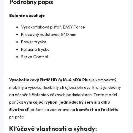
Podrobný popis
Balenie obsahuje
Vysokotlaková pištoľ:
EASY!Force
Pracovný nadstavec: 840 mm
Power tryska
Rotačná tryska
Servo Control
Vysokotlakový čistič HD 8/18-4 MXA Plus
je kompaktný,
mobilný a vysoko flexibilný stroj bez ohrevu, ktorý je ideálny
na náročné čistenie v rôznych podmienkach. Tento model
ponúka
vynikajúci výkon
,
jednoduchý servis
a
dlhú
životnosť
, pričom sa zameriava na
komfort a efektivitu
pri práci.
Kľúčové vlastnosti a výhody: