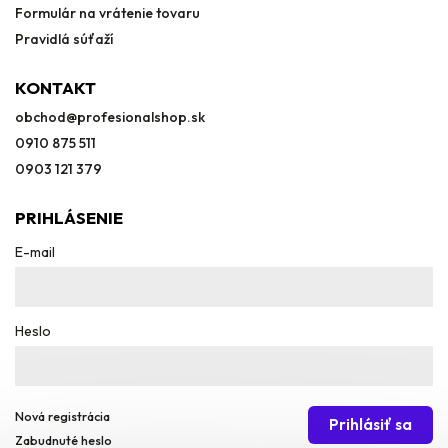
Formulár na vrátenie tovaru
Pravidlá súťaží
KONTAKT
obchod
@
profesionalshop.sk
0910 875 511
0903 121 379
PRIHLÁSENIE
E-mail
Heslo
Nová registrácia
Prihlásiť sa
Zabudnuté heslo