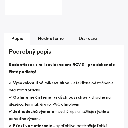
Popis
Hodnotenie
Diskusia
Podrobný popis
Sada utierok z mikrovlákna pre RCV 3 – pre dokonale
čisté podlahy!
✔
Vysokokvalitné mikrovlákna
– efektívne odstránenie
nečistôt a prachu
✔
Optimálne čistenie tvrdých povrchov
– vhodné na
dlaždice, laminát, drevo, PVC a linoleum
✔
Jednoduchá výmena
– suchý zips umožňuje rýchlu a
pohodlnú výmenu
✔
Efektívne utieranie
– spoľahlivo odstraňuje ľahké,