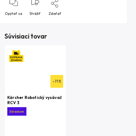
Opýtať sa
Strážiť
Zdieľať
Súvisiaci tovar
–71 %
Kärcher Robotický vysávač
RCV 3
Skladom