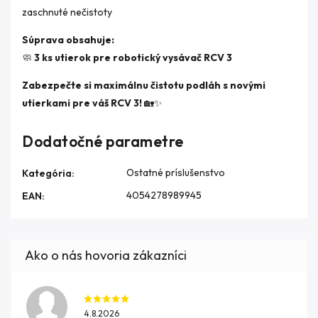
zaschnuté nečistoty
Súprava obsahuje:
🧼
3 ks utierok pre robotický vysávač RCV 3
Zabezpečte si maximálnu čistotu podláh s novými
utierkami pre váš RCV 3!
🏡✨
Dodatočné parametre
Ostatné príslušenstvo
Kategória
:
4054278989945
EAN
:
4.8.2026