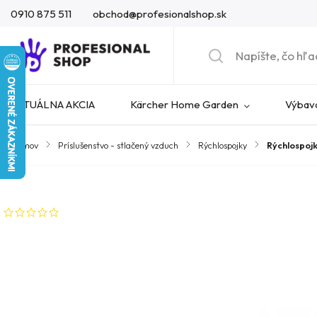
0910 875 511
obchod@profesionalshop.sk
AKTUÁLNA AKCIA
Kärcher Home Garden
Výbava
Domov
/
Príslušenstvo - stlačený vzduch
/
Rýchlospojky
/
Rýchlospoj
Značka:
Atlas Copco
Neohodnotené