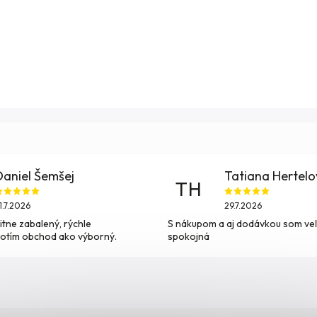
Daniel Šemšej
Tatiana Hertel
TH
1.7.2026
29.7.2026
itne zabalený, rýchle
S nákupom a aj dodávkou som ve
otím obchod ako výborný.
spokojná