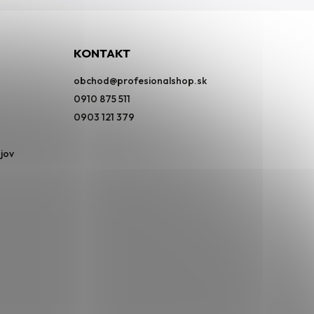
KONTAKT
obchod
@
profesionalshop.sk
0910 875 511
0903 121 379
jov