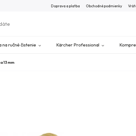
Doprava a platba
Obchodné podmienky
Vrát
 na ručné čistenie
Kärcher Professional
Kompres
ka 13 mm