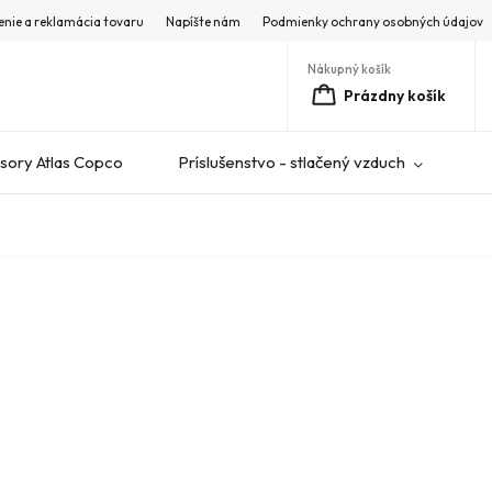
enie a reklamácia tovaru
Napíšte nám
Podmienky ochrany osobných údajov
Nákupný košík
Prázdny košík
ory Atlas Copco
Príslušenstvo - stlačený vzduch
V