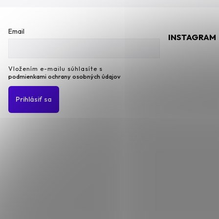
Email
INSTAGRAM
Vložením e-mailu súhlasíte s
podmienkami ochrany osobných údajov
Prihlásiť sa