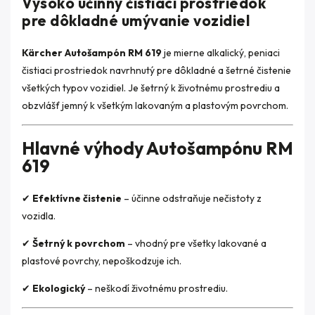
Vysoko účinný čistiaci prostriedok
pre dôkladné umývanie vozidiel
Kärcher Autošampón RM 619
je mierne alkalický, peniaci
čistiaci prostriedok navrhnutý pre dôkladné a šetrné čistenie
všetkých typov vozidiel. Je šetrný k životnému prostrediu a
obzvlášť jemný k všetkým lakovaným a plastovým povrchom.
Hlavné výhody Autošampónu RM
619
✔
Efektívne čistenie
– účinne odstraňuje nečistoty z
vozidla.
✔
Šetrný k povrchom
– vhodný pre všetky lakované a
plastové povrchy, nepoškodzuje ich.
✔
Ekologický
– neškodí životnému prostrediu.