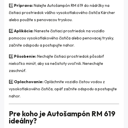
1️⃣
Príprava:
Nalejte Autošampón RM 619 do nádržky na
čistiaci prostriedok vášho vysokotlakového čističa Kärcher
alebo použite s penovacou tryskou.
2️⃣
Aplikácia:
Naneste čistiaci prostriedok na vozidlo
pomocou vysokotlakového čističa alebo penovacej trysky,
začnite odspodu a postupujte nahor.
3️⃣
Pôsobenie:
Nechajte čistiaci prostriedok pôsobiť
niekoľko minút, aby sa nečistoty uvoľnili. Nenechajte
zaschnúť.
4️⃣
Oplachovanie:
Opláchnite vozidlo čistou vodou z
vysokotlakového čističa, opäť začnite odspodu a postupujte
nahor.
Pre koho je Autošampón RM 619
ideálny?