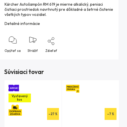
Kärcher Autošampón RM 619 je mierne alkalický, peniaci
čistiaci prostriedok navrhnutý pre dôkladné a šetrné čistenie
všetkých typov vozidiel.
Detailné informácie
Opýtať sa
Strážiť
Zdieľať
Súvisiaci tovar
Vystavený
kus
–27 %
–7 %