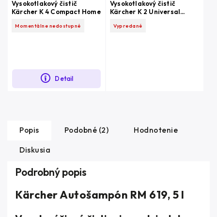
Vysokotlakový čistič
Vysokotlakový čistič
Kärcher K 4 Compact Home
Kärcher K 2 Universal
Edition Car
Momentálne nedostupné
Vypredané
Detail
Popis
Podobné (2)
Hodnotenie
Diskusia
Podrobný popis
Kärcher Autošampón RM 619, 5 l