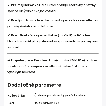
✔
Pre majiteľov vozidiel
, ktorí hľadajú efektívny a šetrný
spôsob umývania svojho vozidla.
✔
Pre tých, ktorí chcú dosiahnuť vysoký lesk vozidla
bez
potreby dodatočného leštenia.
✔
Pre užívateľov vysokotlakových čističov Kärcher
,
ktorí chcú využiť plný potenciál svojho zariadenia pri umývaní
vozidiel.
➡ Objednajte si Kärcher Autošampón RM 619 ešte dnes
a zabezpečte svojmu vozidlu dôkladné čistenie s
vysokým leskom!
Dodatočné parametre
Čistiace prostriedky pre VT čističe
Kategória
:
4039784359697
EAN
: