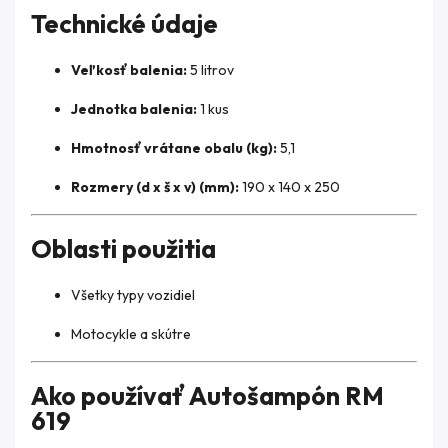
Technické údaje
Veľkosť balenia:
5 litrov
Jednotka balenia:
1 kus
Hmotnosť vrátane obalu (kg):
5,1
Rozmery (d x š x v) (mm):
190 x 140 x 250
Oblasti použitia
Všetky typy vozidiel
Motocykle a skútre
Ako používať Autošampón RM
619