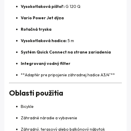
Vysokotlaková pištoľ:
G 120 Q
Vario Power Jet dýza
Rotačná tryska
Vysokotlaková hadica:
5 m
Systém Quick Connect na strane zariadenia
Integrovaný vodný filter
**Adaptér pre pripojenie záhradnej hadice A3/4"**
Oblasti použitia
Bicykle
Záhradné náradie a vybavenie
Záhradný, terasový alebo balkónový nábytok