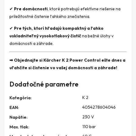
✔
Pre domácnosti
, ktoré potrebujú efektívne riešenie na
príležitostné čistenie ľahkého znečistenia.
✔
Pre tých, ktorí hľadajú kompaktný a ľahko
uskladniteľný vysokotlakový čistič
na bežné úlohy v
domácnosti a záhrade.
➡ Objednajte si Kärcher K 2 Power Control ešte dnes a
uľahčite si čistenie vo vašej domácnosti a záhrade!
Dodatočné parametre
K 2
Kategória
:
4054278604046
EAN
:
230 V
Napätie
:
110 bar
Max. tlak
: