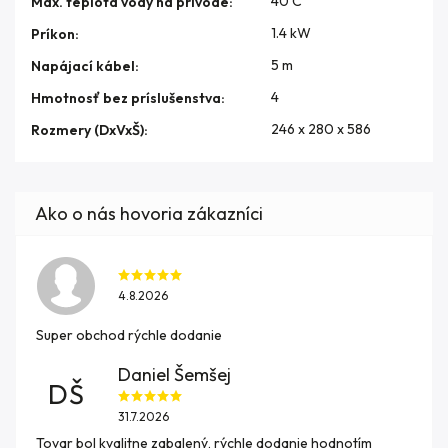
40 C
Max. teplota vody na prívode
:
1.4 kW
Príkon
:
5 m
Napájací kábel
:
4
Hmotnosť bez príslušenstva
:
246 x 280 x 586
Rozmery (DxVxŠ)
:
4.8.2026
Super obchod rýchle dodanie
Daniel Šemšej
DŠ
31.7.2026
Tovar bol kvalitne zabalený, rýchle dodanie hodnotím