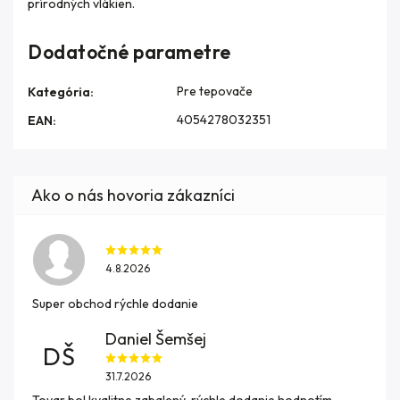
prírodných vlákien.
Dodatočné parametre
Pre tepovače
Kategória
:
4054278032351
EAN
:
4.8.2026
Super obchod rýchle dodanie
Daniel Šemšej
DŠ
31.7.2026
Tovar bol kvalitne zabalený, rýchle dodanie hodnotím