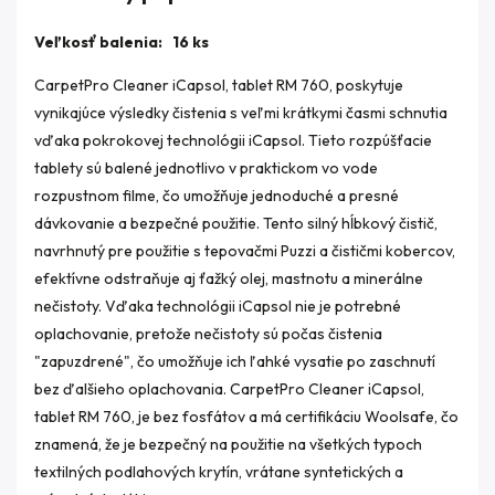
Veľkosť balenia: 16 ks
CarpetPro Cleaner iCapsol, tablet RM 760, poskytuje
vynikajúce výsledky čistenia s veľmi krátkymi časmi schnutia
vďaka pokrokovej technológii iCapsol. Tieto rozpúšťacie
tablety sú balené jednotlivo v praktickom vo vode
rozpustnom filme, čo umožňuje jednoduché a presné
dávkovanie a bezpečné použitie. Tento silný hĺbkový čistič,
navrhnutý pre použitie s tepovačmi Puzzi a čističmi kobercov,
efektívne odstraňuje aj ťažký olej, mastnotu a minerálne
nečistoty. Vďaka technológii iCapsol nie je potrebné
oplachovanie, pretože nečistoty sú počas čistenia
"zapuzdrené", čo umožňuje ich ľahké vysatie po zaschnutí
bez ďalšieho oplachovania. CarpetPro Cleaner iCapsol,
tablet RM 760, je bez fosfátov a má certifikáciu Woolsafe, čo
znamená, že je bezpečný na použitie na všetkých typoch
textilných podlahových krytín, vrátane syntetických a