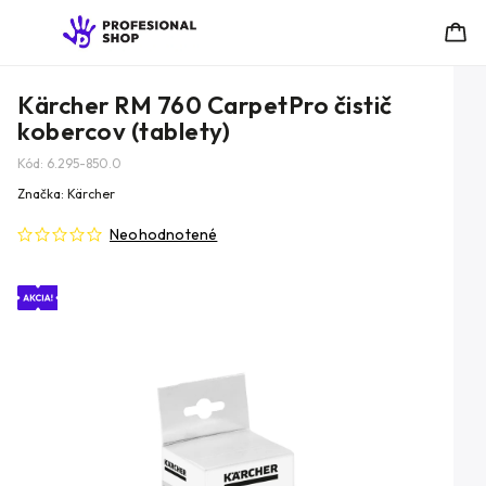
Kärcher RM 760 CarpetPro čistič
kobercov (tablety)
Kód:
6.295-850.0
Značka:
Kärcher
Neohodnotené