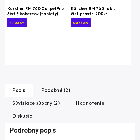
Kärcher RM 760 CarpetPro
Kärcher RM 760 tabl.
čistič kobercov (tablety)
čist.prostr. 200ks
Skladom
Skladom
Popis
Podobné (2)
Súvisiace súbory (2)
Hodnotenie
Diskusia
Podrobný popis