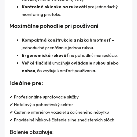
Kontrolné okienko na rukoväti
pre jednoduchý
monitoring prietoku.
Maximálne pohodlie pri používaní
Kompaktná konštrukcia a nízka hmotnosť
–
jednoduché prenášanie jednou rukou.
Ergonomická rukoväť
na pohodlnú manipuláciu.
Veľké tlačidlá
umožňujú
ovládanie rukou alebo
nohou
, čo zvyšuje komfort používania.
Ideálne pre:
✔ Profesionálne upratovacie služby
✔ Hotelový a pohostinský sektor
✔ Čistenie interiérov vozidiel a čalúneného nábytku
✔ Pravidelné hĺbkové čistenie silne znečistených plôch
Balenie obsahuje: