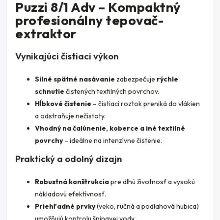
Puzzi 8/1 Adv – Kompaktný
profesionálny tepovač-
extraktor
Vynikajúci čistiaci výkon
Silné spätné nasávanie
zabezpečuje
rýchle
schnutie
čistených textilných povrchov.
Hĺbkové čistenie
– čistiaci roztok preniká do vlákien
a odstraňuje nečistoty.
Vhodný na čalúnenie, koberce a iné textilné
povrchy
– ideálne na intenzívne čistenie.
Praktický a odolný dizajn
Robustná konštrukcia
pre dlhú životnosť a vysokú
nákladovú efektívnosť.
Priehľadné prvky
(veko, ručná a podlahová hubica)
umožňujú kontrolu špinavej vody.