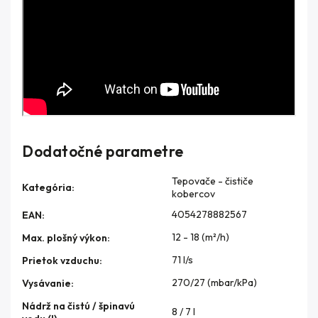
Dodatočné parametre
Tepovače - čističe
Kategória
:
kobercov
4054278882567
EAN
:
12 - 18 (m²/h)
Max. plošný výkon
:
71 l/s
Prietok vzduchu
:
270/27 (mbar/kPa)
Vysávanie
:
Nádrž na čistú / špinavú
8 / 7 l