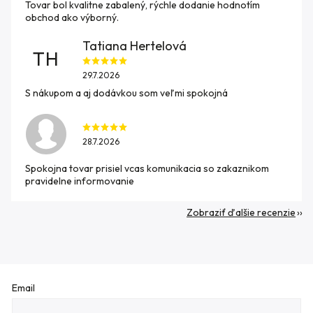
Tovar bol kvalitne zabalený, rýchle dodanie hodnotím
obchod ako výborný.
Tatiana Hertelová
TH
29.7.2026
S nákupom a aj dodávkou som veľmi spokojná
28.7.2026
Spokojna tovar prisiel vcas komunikacia so zakaznikom
pravidelne informovanie
Zobraziť ďalšie recenzie
Email