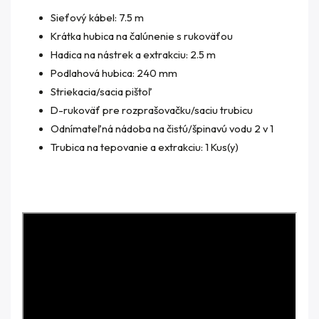
Sieťový kábel: 7.5 m
Krátka hubica na čalúnenie s rukoväťou
Hadica na nástrek a extrakciu: 2.5 m
Podlahová hubica: 240 mm
Striekacia/sacia pištoľ
D-rukoväť pre rozprašovačku/saciu trubicu
Odnímateľná nádoba na čistú/špinavú vodu 2 v 1
Trubica na tepovanie a extrakciu: 1 Kus(y)