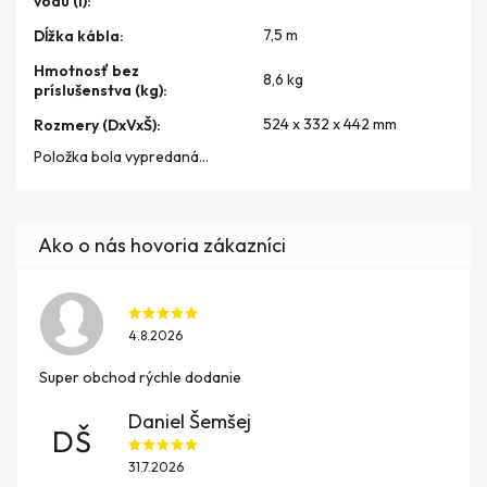
vodu (l)
:
7,5 m
Dĺžka kábla
:
Hmotnosť bez
8,6 kg
príslušenstva (kg)
:
524 x 332 x 442 mm
Rozmery (DxVxŠ)
:
Položka bola vypredaná…
4.8.2026
Super obchod rýchle dodanie
Daniel Šemšej
DŠ
31.7.2026