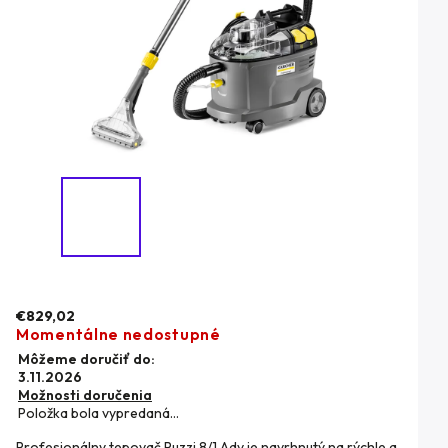
€829,02
Momentálne nedostupné
Môžeme doručiť do:
3.11.2026
Možnosti doručenia
Položka bola vypredaná…
Profesionálny tepovač Puzzi 8/1 Adv je navrhnutý na rýchle a