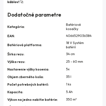
káblov!
🚀
Dodatočné parametre
Batériové
Kategória
:
kosačky
4066529036384
EAN
:
18 V Systém
Batériová platforma
:
batérií
34 cm
Šírka rezu
:
25 - 60 mm
Výška rezu
:
5x
Nastavenie výšky kosenia
:
35 l
Objem zberného koša
:
1 ks
Počet potrebných batérií
:
5 Ah
Kapacita
:
350 m²
Výkon na jedno nabitie batérie
: