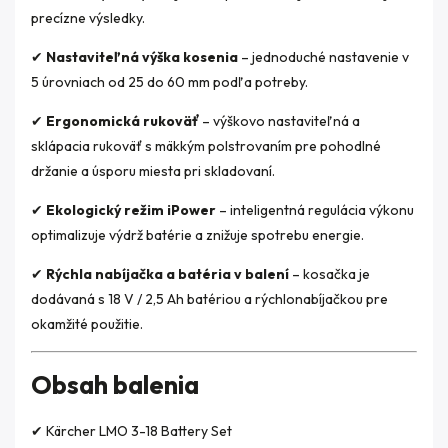
precízne výsledky.
✔
Nastaviteľná výška kosenia
– jednoduché nastavenie v
5 úrovniach od 25 do 60 mm podľa potreby.
✔
Ergonomická rukoväť
– výškovo nastaviteľná a
sklápacia rukoväť s mäkkým polstrovaním pre pohodlné
držanie a úsporu miesta pri skladovaní.
✔
Ekologický režim iPower
– inteligentná regulácia výkonu
optimalizuje výdrž batérie a znižuje spotrebu energie.
✔
Rýchla nabíjačka a batéria v balení
– kosačka je
dodávaná s 18 V / 2,5 Ah batériou a rýchlonabíjačkou pre
okamžité použitie.
Obsah balenia
✔ Kärcher LMO 3-18 Battery Set