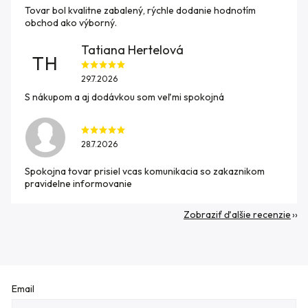
Tovar bol kvalitne zabalený, rýchle dodanie hodnotím
obchod ako výborný.
Tatiana Hertelová
TH
29.7.2026
S nákupom a aj dodávkou som veľmi spokojná
28.7.2026
Spokojna tovar prisiel vcas komunikacia so zakaznikom
pravidelne informovanie
Zobraziť ďalšie recenzie
Email