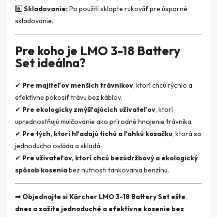
6️⃣
Skladovanie:
Po použití sklopte rukoväť pre úsporné
skladovanie.
Pre koho je LMO 3-18 Battery
Set ideálna?
✔
Pre majiteľov menších trávnikov
, ktorí chcú rýchlo a
efektívne pokosiť trávu bez káblov.
✔
Pre ekologicky zmýšľajúcich užívateľov
, ktorí
uprednostňujú mulčovanie ako prírodné hnojenie trávnika.
✔
Pre tých, ktorí hľadajú tichú a ľahkú kosačku
, ktorá sa
jednoducho ovláda a skladá.
✔
Pre užívateľov, ktorí chcú bezúdržbový a ekologický
spôsob kosenia
bez nutnosti tankovania benzínu.
➡ Objednajte si Kärcher LMO 3-18 Battery Set ešte
dnes a zažite jednoduché a efektívne kosenie bez