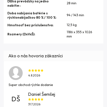
Dĺžka prevádzky na jedno
28 min
nabitie:
:
Doba nabíjania batérie s
94 / 143 min
rýchlonabíjačkou 80 % / 100 %
:
12,5 kg
Hmotnosť bez príslušenstva
:
1186 x 355 x 1026
Rozmery (DxVxŠ)
:
mm
4.8.2026
Super obchod rýchle dodanie
Daniel Šemšej
DŠ
31.7.2026