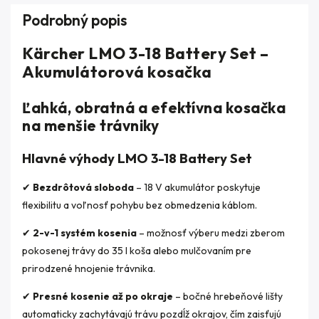
Podrobný popis
Kärcher LMO 3-18 Battery Set –
Akumulátorová kosačka
Ľahká, obratná a efektívna kosačka
na menšie trávniky
Hlavné výhody LMO 3-18 Battery Set
✔
Bezdrôtová sloboda
– 18 V akumulátor poskytuje
flexibilitu a voľnosť pohybu bez obmedzenia káblom.
✔
2-v-1 systém kosenia
– možnosť výberu medzi zberom
pokosenej trávy do 35 l koša alebo mulčovaním pre
prirodzené hnojenie trávnika.
✔
Presné kosenie až po okraje
– bočné hrebeňové lišty
automaticky zachytávajú trávu pozdĺž okrajov, čím zaisťujú