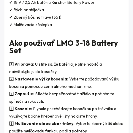
✔ 18 V / 2,5 Ah batéria Kärcher Battery Power
✔ Rýchlonabíjačka
✔ Zberný kôš na trávu (35 l)
✔ Mulčovacia záslepka
Ako používať LMO 3-18 Battery
Set
1️⃣
Príprava:
Uistite sa, že batéria je plne nabitá a
nainštalujte ju do kosačky.
2️⃣
Nastavenie výšky kosenia:
Vyberte požadovanú výšku
kosenia pomocou centrálneho mechanizmu.
3️⃣
Zapnutie:
Stlačte bezpečnostné tlačidlo a potiahnite
spínač na rukoväti.
4️⃣
Kosenie:
Plynule prechádzajte kosačkou po trávniku a
využívajte bočné hrebeňové lišty na čisté hrany.
5️⃣
Mulčovanie alebo zber trávy:
Vyberte zberný kôš alebo
použite mulčovaciu funkciu podľa potreby.