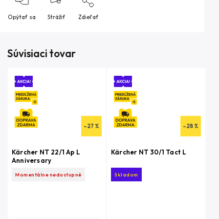
Opýtať sa
Strážiť
Zdieľať
Súvisiaci tovar
–27 %
–28 %
Kärcher NT 22/1 Ap L
Kärcher NT 30/1 Tact L
Anniversary
Momentálne nedostupné
Skladom