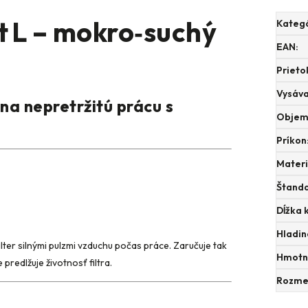
t L – mokro‑suchý
Kateg
EAN
:
Prieto
Vysáva
na nepretržitú prácu s
Objem
Príkon
Materi
Štanda
Dĺžka 
Hladin
ilter silnými pulzmi vzduchu počas práce. Zaručuje tak
Hmotno
 predlžuje životnosť filtra.
Rozmer