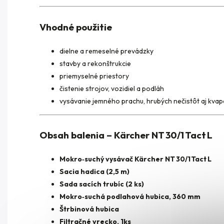
Vhodné použitie
dielne a remeselné prevádzky
stavby a rekonštrukcie
priemyselné priestory
čistenie strojov, vozidiel a podláh
vysávanie jemného prachu, hrubých nečistôt aj kvap
Obsah balenia – Kärcher NT 30/1 Tact L
Mokro‑suchý vysávač Kärcher NT 30/1 Tact L
Sacia hadica (2,5 m)
Sada sacích trubíc (2 ks)
Mokro‑suchá podlahová hubica,
360 mm
Štrbinová hubica
Filtračné vrecko, 1ks