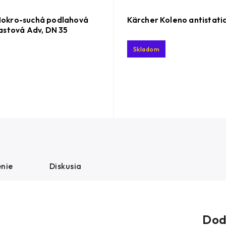
Mokro-suchá podlahová
Kärcher Koleno antistati
lastová Adv, DN 35
Skladom
nie
Diskusia
Dod