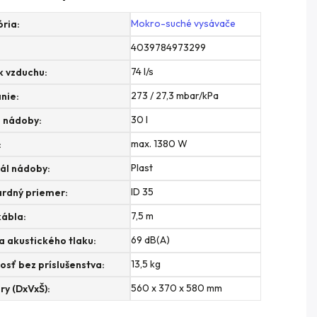
Mokro-suché vysávače
ória
:
4039784973299
74 l/s
k vzduchu
:
273 / 27,3 mbar/kPa
nie
:
30 l
 nádoby
:
max. 1380 W
:
Plast
ál nádoby
:
ID 35
rdný priemer
:
7,5 m
kábla
:
69 dB(A)
a akustického tlaku
:
13,5 kg
sť bez príslušenstva
:
560 x 370 x 580 mm
y (DxVxŠ)
: