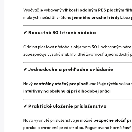
Vysávač je vybavený
vlhkosti odolným PES plochým fil
mokrých nečistôt vrátane
jemného prachu triedy L
bez 
✔ Robustná 30‑litrová nádoba
Odolná plastová nádoba s objemom
30 l
, ochranným nár
zabezpečuje vysokú stabilitu, dlhú životnosť a jednoduchý
✔ Jednoduché a prehľadné ovládanie
Nový
centrálny otočný prepínač
umožňuje rýchlu voľbu s
intuitívny na obsluhu aj pri dlhodobej práci
.
✔ Praktické uloženie príslušenstva
Novo vyvinuté príslušenstvo je možné
bezpečne uložiť pr
poruke a chránené pred stratou. Pogumovaná horná časť 