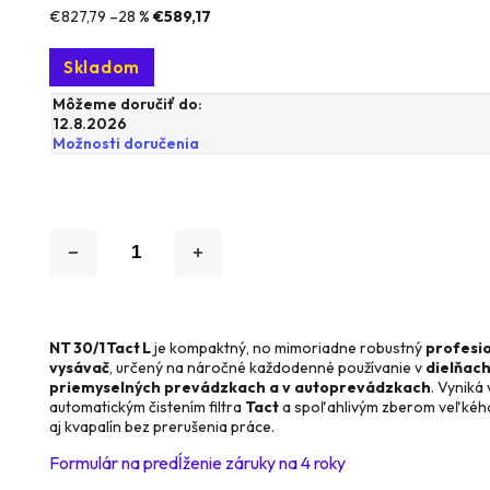
€827,79
–28 %
€589,17
Skladom
Môžeme doručiť do:
12.8.2026
Možnosti doručenia
NT 30/1 Tact L
je kompaktný, no mimoriadne robustný
profesi
vysávač
, určený na náročné každodenné používanie v
dielňach
priemyselných prevádzkach a v autoprevádzkach
. Vyniká
automatickým čistením filtra
Tact
a spoľahlivým zberom veľkéh
aj kvapalín bez prerušenia práce.
Formulár na predĺženie záruky na 4 roky