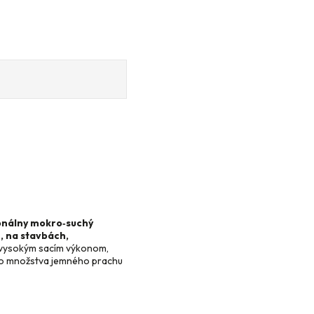
onálny mokro‑suchý
, na stavbách,
 vysokým sacím výkonom,
o množstva jemného prachu