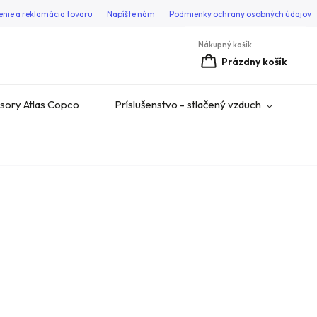
enie a reklamácia tovaru
Napíšte nám
Podmienky ochrany osobných údajov
Nákupný košík
Prázdny košík
ory Atlas Copco
Príslušenstvo - stlačený vzduch
V