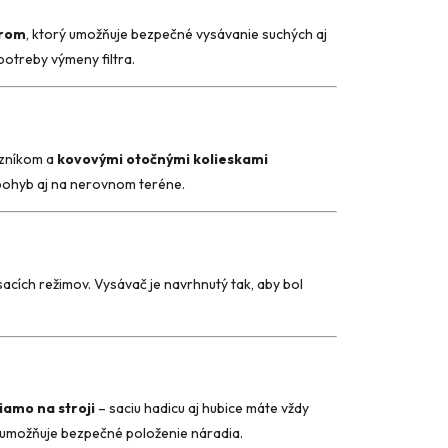
trom
, ktorý umožňuje bezpečné vysávanie suchých aj
potreby výmeny filtra.
azníkom a
kovovými otočnými kolieskami
 pohyb aj na nerovnom teréne.
acích režimov. Vysávač je navrhnutý tak, aby bol
iamo na stroji
– saciu hadicu aj hubice máte vždy
umožňuje bezpečné položenie náradia.