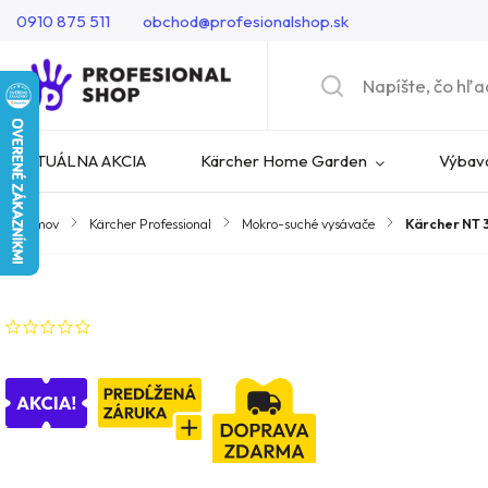
0910 875 511
obchod@profesionalshop.sk
AKTUÁLNA AKCIA
Kärcher Home Garden
Výbava
Domov
/
Kärcher Professional
/
Mokro-suché vysávače
/
Kärcher NT 3
Značka:
Kärcher
Neohodnotené