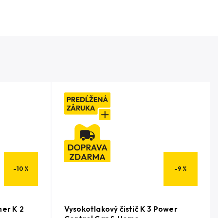
–10 %
–9 %
her K 2
Vysokotlakový čistič K 3 Power