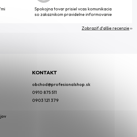
ľmi
Spokojna tovar prisiel vcas komunikacia
so zakaznikom pravidelne informovanie
Zobraziť ďalšie recenzie
KONTAKT
obchod
@
profesionalshop.sk
0910 875 511
0903 121 379
jov