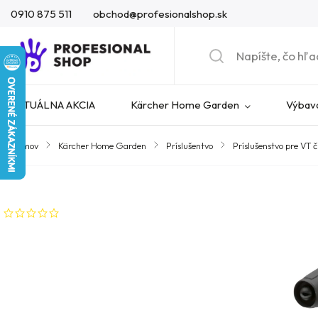
0910 875 511
obchod@profesionalshop.sk
AKTUÁLNA AKCIA
Kärcher Home Garden
Výbava
Domov
/
Kärcher Home Garden
/
Príslušentvo
/
Príslušenstvo pre VT č
Značka:
Kärcher
Neohodnotené