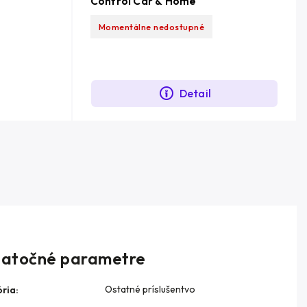
Control Car & Home
Momentálne nedostupné
Detail
atočné parametre
Ostatné príslušentvo
ria
: