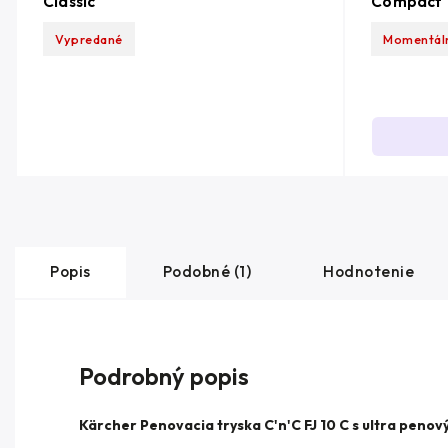
Classic
Compact
Vypredané
Momentál
Popis
Podobné (1)
Hodnotenie
Podrobný popis
Kärcher Penovacia tryska C'n'C FJ 10 C s ultra penový