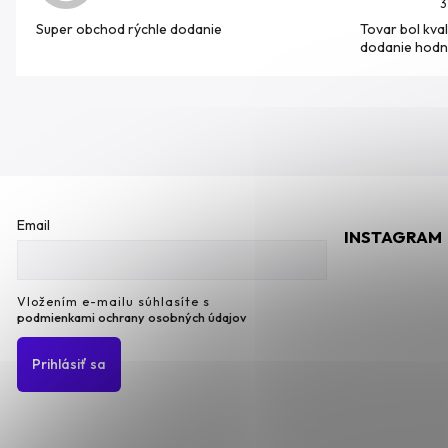
3
Super obchod rýchle dodanie
Tovar bol kval
dodanie hodn
Email
INSTAGRAM
Vložením e-mailu súhlasíte s
podmienkami ochrany osobných údajov
Prihlásiť sa