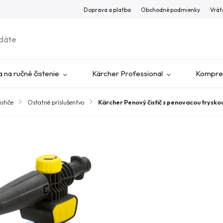
Doprava a platba
Obchodné podmienky
Vrát
 na ručné čistenie
Kärcher Professional
Kompres
ističe
/
Ostatné príslušentvo
/
Kärcher Penový čistič s penovacou tryskou