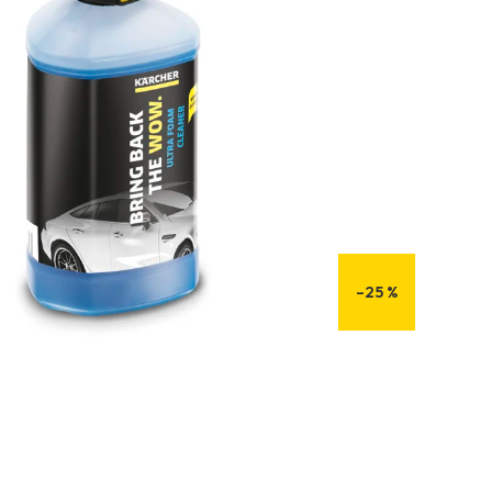
–25 %