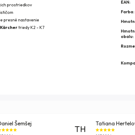
EAN
:
cich prostriedkov
Farba
:
ističom
re presné nastavenie
Hmotn
i Kärcher
triedy K2 - K7
Hmotn
obalu
:
Rozmer
Kompat
Daniel Šemšej
Tatiana Hertel
TH