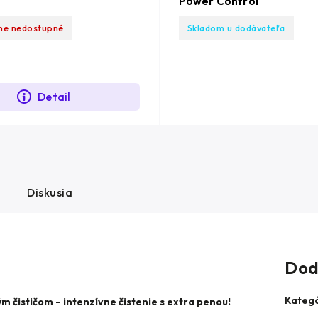
Power Control
ne nedostupné
Skladom u dodávateľa
Detail
Diskusia
Dod
Kategó
m čističom – intenzívne čistenie s extra penou!