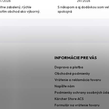
1.7.2026
29.7.2026
itne zabalený, rýchle
S nákupom a aj dodávkou som ve
otím obchod ako výborný.
spokojná
INFORMÁCIE PRE VÁS
Doprava a platba
Obchodné podmienky
Vrátenie a reklamácia tovaru
Napíšte nám
Podmienky ochrany osobných úda
Kärcher Store ACS
Formulár na vrátenie tovaru