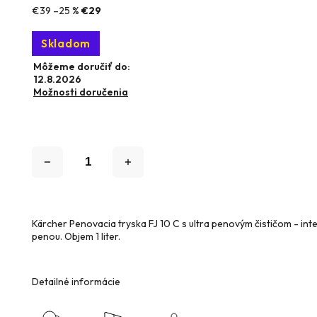
€39
–25 %
€29
Skladom
Môžeme doručiť do:
12.8.2026
Možnosti doručenia
Kärcher Penovacia tryska FJ 10 C s ultra penovým čističom - inte
penou. Objem 1 liter.
Detailné informácie