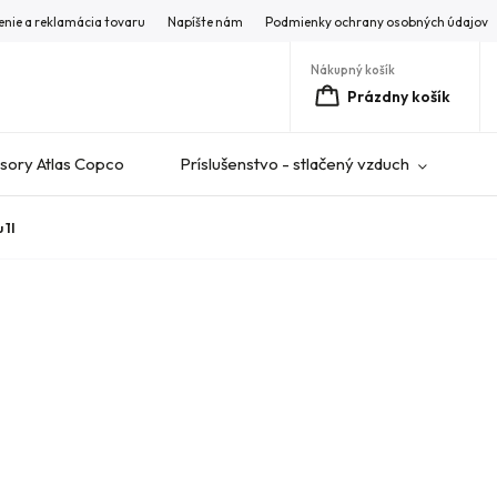
enie a reklamácia tovaru
Napíšte nám
Podmienky ochrany osobných údajov
Nákupný košík
Prázdny košík
ory Atlas Copco
Príslušenstvo - stlačený vzduch
V
 1l