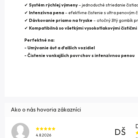
✔
Systém rýchlej výmeny
– jednoduché striedanie čistia
✔
Intenzívna pena
– efektívne čistenie s ultra penovým č
✔
Dávkovanie priamo na tryske
– otočný žltý gombík p
✔
Kompatibilná so všetkými vysokotlakovými čističm
Perfektné na:
- Umývanie áut a ďalších vozidiel
- Čistenie vonkajších povrchov s intenzívnou penou
DŠ
4.8.2026