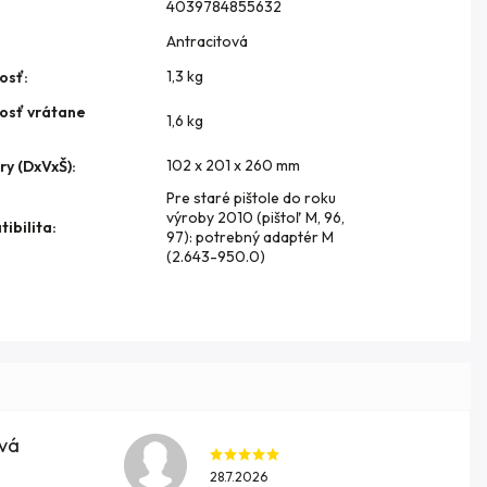
4039784855632
Antracitová
1,3 kg
osť
:
osť vrátane
1,6 kg
102 x 201 x 260 mm
y (DxVxŠ)
:
Pre staré pištole do roku
výroby 2010 (pištoľ M, 96,
ibilita
:
97): potrebný adaptér M
(2.643-950.0)
ová
28.7.2026