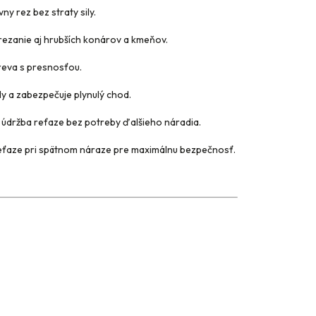
ny rez bez straty sily.
rezanie aj hrubších konárov a kmeňov.
reva s presnosťou.
ly a zabezpečuje plynulý chod.
 údržba reťaze bez potreby ďalšieho náradia.
eťaze pri spätnom náraze pre maximálnu bezpečnosť.