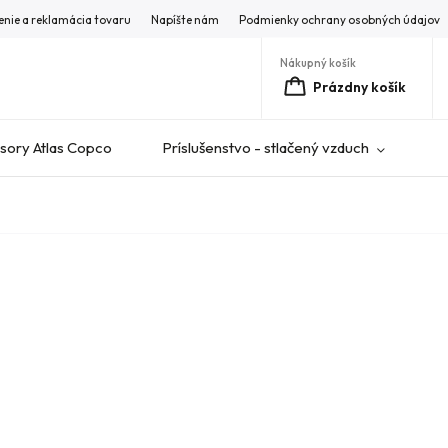
enie a reklamácia tovaru
Napíšte nám
Podmienky ochrany osobných údajov
Nákupný košík
Prázdny košík
ory Atlas Copco
Príslušenstvo - stlačený vzduch
V