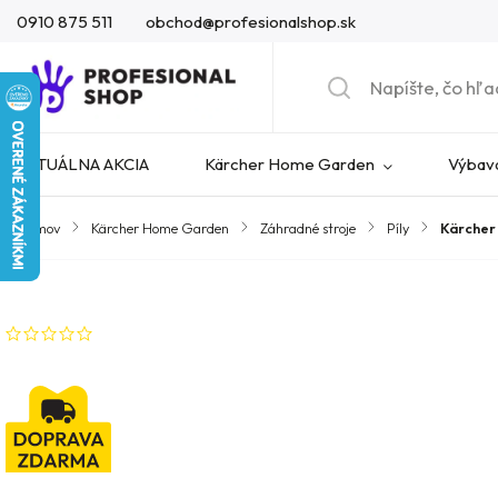
0910 875 511
obchod@profesionalshop.sk
AKTUÁLNA AKCIA
Kärcher Home Garden
Výbava
Domov
/
Kärcher Home Garden
/
Záhradné stroje
/
Píly
/
Kärcher 
Značka:
Kärcher
Neohodnotené