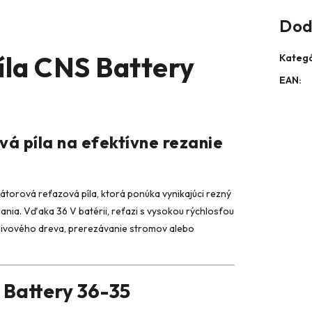
Dod
íla CNS Battery
Kategó
EAN
:
á píla na efektívne rezanie
átorová reťazová píla, ktorá ponúka vynikajúci rezný
ania. Vďaka 36 V batérii, reťazi s vysokou rýchlosťou
alivového dreva, prerezávanie stromov alebo
 Battery 36-35