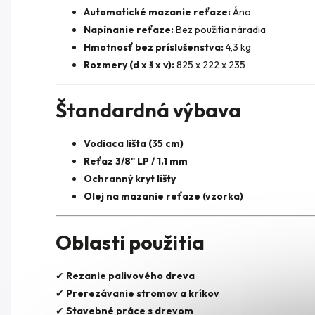
Automatické mazanie reťaze:
Áno
Napínanie reťaze:
Bez použitia náradia
Hmotnosť bez príslušenstva:
4,3 kg
Rozmery (d x š x v):
825 x 222 x 235
Štandardná výbava
Vodiaca lišta (35 cm)
Reťaz 3/8" LP / 1.1 mm
Ochranný kryt lišty
Olej na mazanie reťaze (vzorka)
Oblasti použitia
✔
Rezanie palivového dreva
✔
Prerezávanie stromov a kríkov
✔
Stavebné práce s drevom