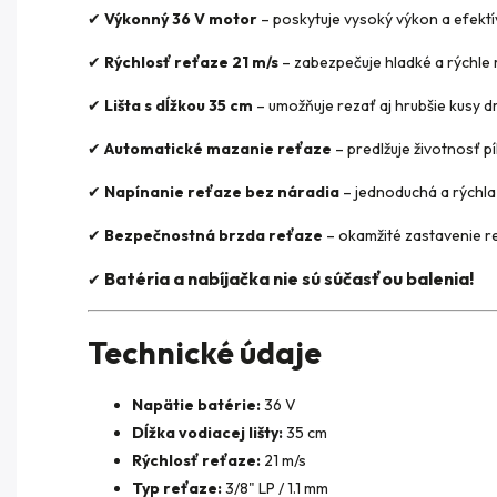
✔
Výkonný 36 V motor
– poskytuje vysoký výkon a efektív
✔
Rýchlosť reťaze 21 m/s
– zabezpečuje hladké a rýchle 
✔
Lišta s dĺžkou 35 cm
– umožňuje rezať aj hrubšie kusy d
✔
Automatické mazanie reťaze
– predlžuje životnosť pí
✔
Napínanie reťaze bez náradia
– jednoduchá a rýchla
✔
Bezpečnostná brzda reťaze
– okamžité zastavenie r
Batéria a nabíjačka nie sú súčasťou balenia!
✔
Technické údaje
Napätie batérie:
36 V
Dĺžka vodiacej lišty:
35 cm
Rýchlosť reťaze:
21 m/s
Typ reťaze:
3/8" LP / 1.1 mm