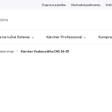
Doprava a platba
Obchodné podmienky
Vrát
 na ručné čistenie
Kärcher Professional
Kompres
adné stroje
/
Kärcher Vodiaca lišta CNS 36-35