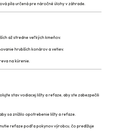
vá píla určená pre náročné úlohy v záhrade.
nších až stredne veľkých kmeňov.
vanie hrubších konárov a vetiev.
eva na kúrenie.
ujte stav vodiacej lišty a reťaze, aby ste zabezpečili
by sa znížilo opotrebenie lišty a reťaze.
utie reťaze podľa pokynov výrobcu, čo predlžuje