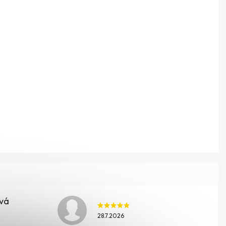
ová
28.7.2026