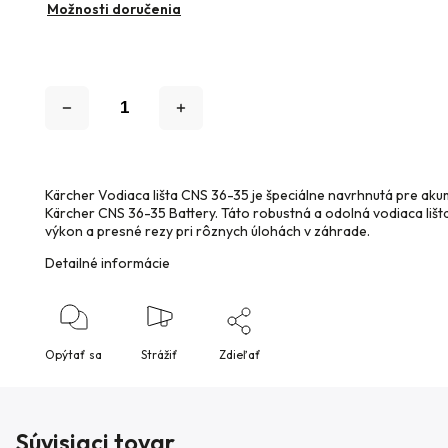
Možnosti doručenia
Kärcher Vodiaca lišta CNS 36-35 je špeciálne navrhnutá pre aku
Kärcher CNS 36-35 Battery. Táto robustná a odolná vodiaca liš
výkon a presné rezy pri rôznych úlohách v záhrade.
Detailné informácie
Opýtať sa
Strážiť
Zdieľať
Súvisiaci tovar