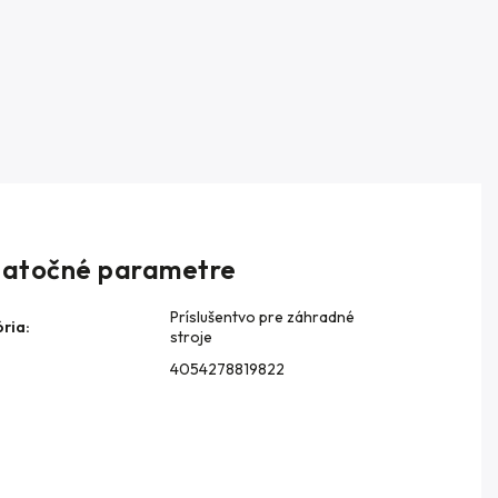
atočné parametre
Príslušentvo pre záhradné
ria
:
stroje
4054278819822