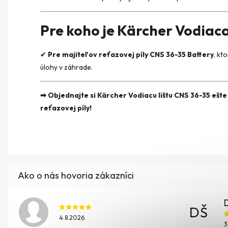
Pre koho je Kärcher Vodiaca
✔
Pre majiteľov reťazovej píly CNS 36-35 Battery
, kt
úlohy v záhrade.
➡ Objednajte si Kärcher Vodiacu lištu CNS 36-35 ešt
reťazovej píly!
DŠ
4.8.2026
3