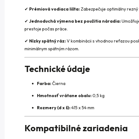
✔
Prémiová vodiaca lišta:
Zabezpečuje optimálny rezný v
✔
Jednoduchá výmena bez použitia náradia:
Umožňuje 
prestoje počas práce.
✔
Nízky spätný ráz:
V kombinácii s vhodnou reťazou pos
minimálnym spätným rázom.
Technické údaje
Farba:
Čierna
Hmotnosť vrátane obalu:
0,5 kg
Rozmery (d x š):
415 x 54 mm
Kompatibilné zariadenia