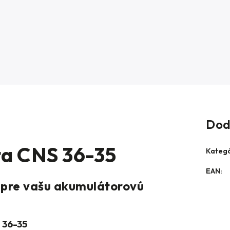
Dod
ta CNS 36-35
Kategó
EAN
:
 pre vašu akumulátorovú
 36-35