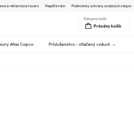
enie a reklamácia tovaru
Napíšte nám
Podmienky ochrany osobných údajov
Nákupný košík
Prázdny košík
ory Atlas Copco
Príslušenstvo - stlačený vzduch
V