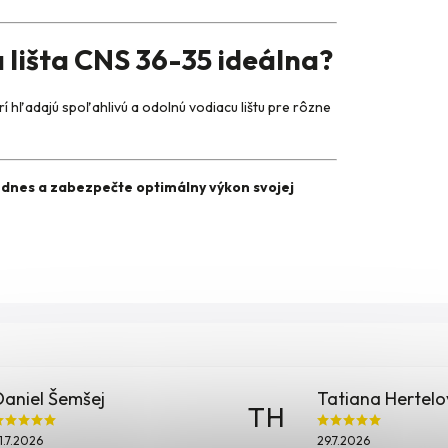
 lišta CNS 36-35 ideálna?
orí hľadajú spoľahlivú a odolnú vodiacu lištu pre rôzne
e dnes a zabezpečte optimálny výkon svojej
Daniel Šemšej
Tatiana Hertel
TH
1.7.2026
29.7.2026