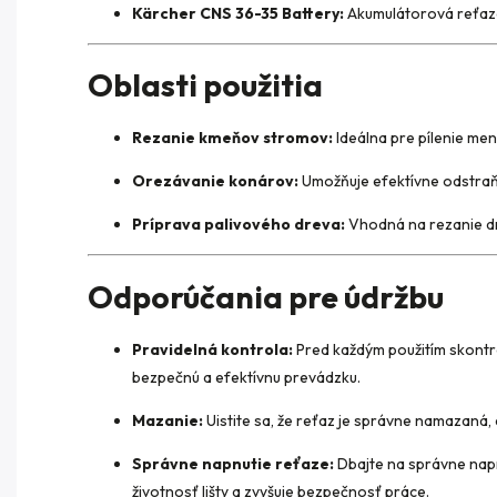
Kärcher CNS 36-35 Battery:
Akumulátorová reťazo
Oblasti použitia
Rezanie kmeňov stromov:
Ideálna pre pílenie me
Orezávanie konárov:
Umožňuje efektívne odstraňo
Príprava palivového dreva:
Vhodná na rezanie dr
Odporúčania pre údržbu
Pravidelná kontrola:
Pred každým použitím skontrol
bezpečnú a efektívnu prevádzku.
Mazanie:
Uistite sa, že reťaz je správne namazaná, a
Správne napnutie reťaze:
Dbajte na správne napn
životnosť lišty a zvyšuje bezpečnosť práce.