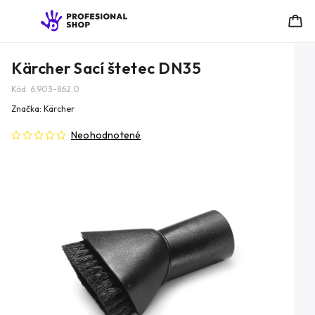
Kärcher Sací štetec DN35
Kód:
6.903-862.0
Značka:
Kärcher
Neohodnotené