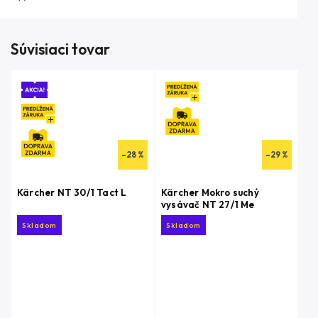
Súvisiaci tovar
–28 %
–29 %
Kärcher NT 30/1 Tact L
Kärcher Mokro suchý
vysávač NT 27/1 Me
Skladom
Skladom