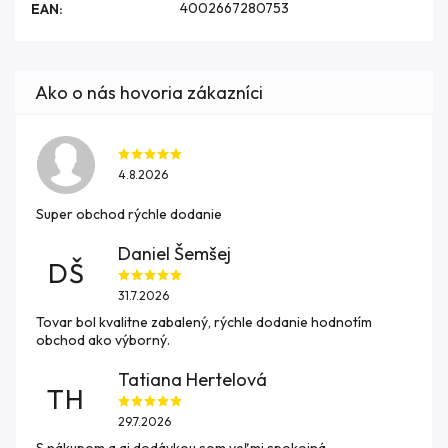
4002667280753
EAN
:
4.8.2026
Super obchod rýchle dodanie
Daniel Šemšej
DŠ
31.7.2026
Tovar bol kvalitne zabalený, rýchle dodanie hodnotím
obchod ako výborný.
Tatiana Hertelová
TH
29.7.2026
S nákupom a aj dodávkou som veľmi spokojná