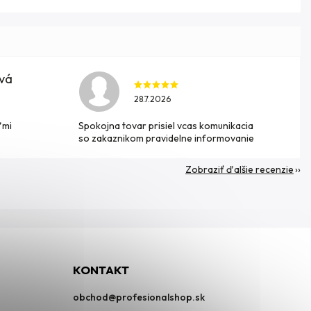
ová
28.7.2026
ľmi
Spokojna tovar prisiel vcas komunikacia
so zakaznikom pravidelne informovanie
Zobraziť ďalšie recenzie
KONTAKT
obchod
@
profesionalshop.sk