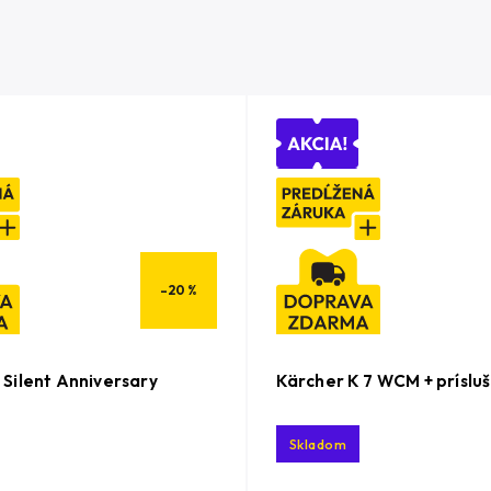
–20 %
 Silent Anniversary
Kärcher K 7 WCM + príslu
Skladom