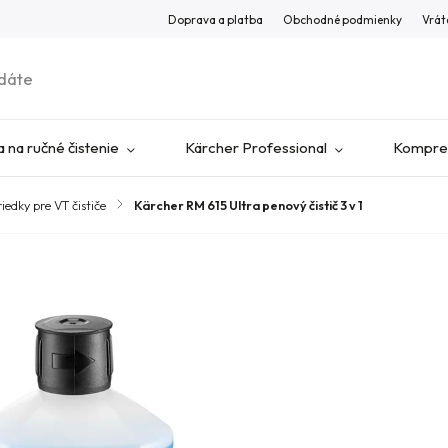
Doprava a platba
Obchodné podmienky
Vrát
 na ručné čistenie
Kärcher Professional
Kompres
riedky pre VT čističe
/
Kärcher RM 615 Ultra penový čistič 3 v 1