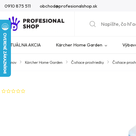
0910 875 511
obchod@profesionalshop.sk
AKTUÁLNA AKCIA
Kärcher Home Garden
Výbava
Domov
/
Kärcher Home Garden
/
Čistiace prostriedky
/
Čistiace prost
Značka:
Kärcher
Neohodnotené