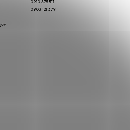
0910 875 511
0903 121 379
jov