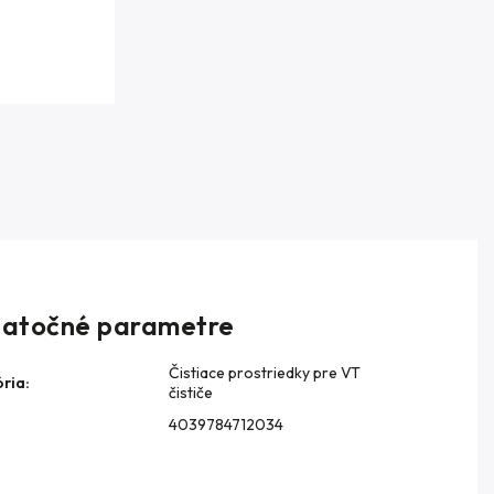
atočné parametre
Čistiace prostriedky pre VT
ria
:
čističe
4039784712034