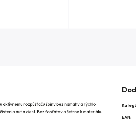
Dod
mu aktívnemu rozpúšťaču špiny bez námahy a rýchlo
Kategó
istenia áut a ciest. Bez fosfátov a šetrne k materiálu.
EAN
: