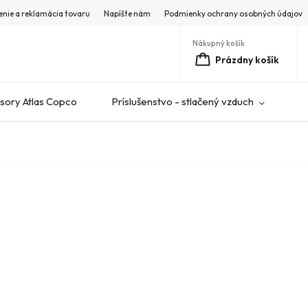
enie a reklamácia tovaru
Napíšte nám
Podmienky ochrany osobných údajov
Nákupný košík
Prázdny košík
ory Atlas Copco
Príslušenstvo - stlačený vzduch
V