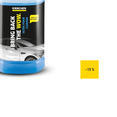
–13 %