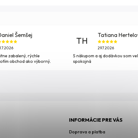
Daniel Šemšej
Tatiana Hertel
TH
1.7.2026
29.7.2026
itne zabalený, rýchle
S nákupom a aj dodávkou som ve
otím obchod ako výborný.
spokojná
INFORMÁCIE PRE VÁS
Doprava a platba